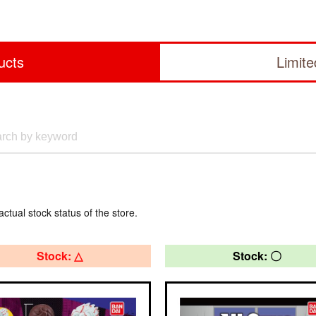
ucts
Limit
actual stock status of the store.
Stock: △
Stock: 〇