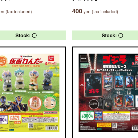
400
n (tax included)
yen (tax included)
Stock: 〇
Stock: 〇