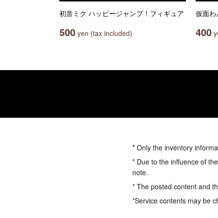
初音ミク ハッピージャンプ！フィギュア
仮面わ
500
400
yen (tax included)
ye
* Only the inventory informa
* Due to the influence of th
note.
* The posted content and the
*Service contents may be c