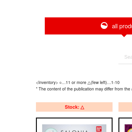
all prod
<Inventory> ○…11 or more △(few left)…1-10
* The content of the publication may differ from the 
Stock: △