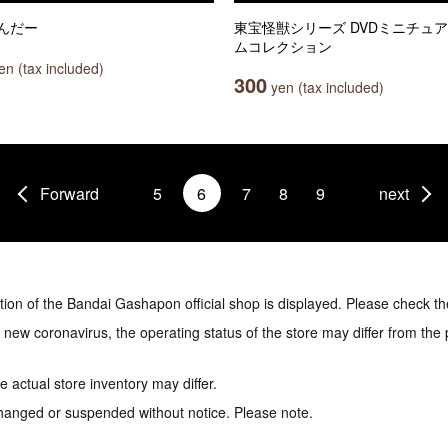
んだー
東宝怪獣シリーズ DVDミニチュ
ムコレクション
n (tax included)
300
yen (tax included)
Forward
5
6
7
8
9
next
tion of the Bandai Gashapon official shop is displayed. Please check th
e new coronavirus, the operating status of the store may differ from the
 actual store inventory may differ.
hanged or suspended without notice. Please note.