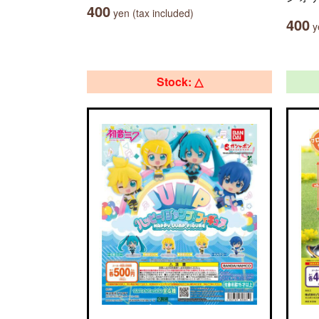
400
yen (tax included)
400
ye
Stock: △