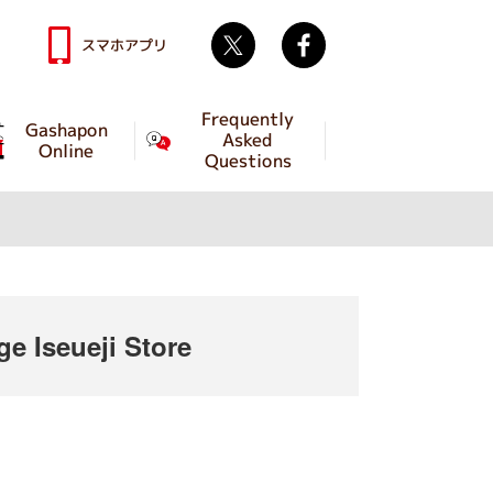
Twitter
facebook
スマホアプリ
Frequently
Gashapon
Asked
Online
Questions
 Iseueji Store