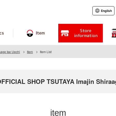
English
Store
cs
Item
information
aage Ise Uechi
Item
Item List
ICIAL SHOP TSUTAYA Imajin Shiraage
item