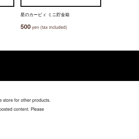
星のカービィ ミニ貯金箱
500
yen (tax included)
e store for other products.
 posted content. Please