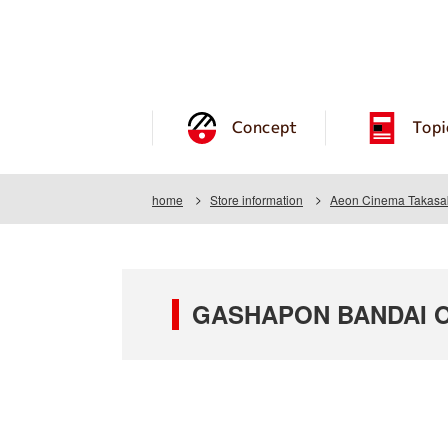
Concept
Topi
home
Store information
Aeon Cinema Takasa
GASHAPON BANDAI OF