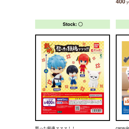
400
ye
Stock: 〇
怒った銀魂ァァァ！！
capsu