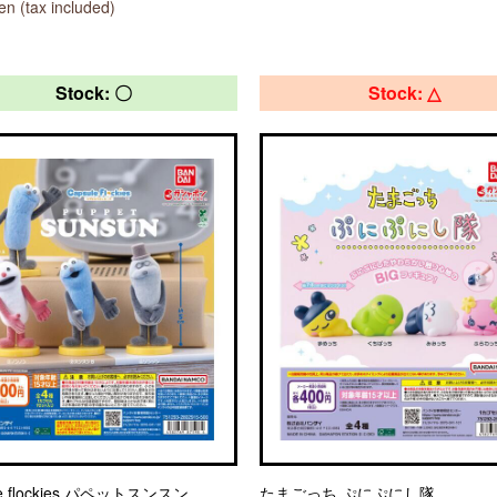
n (tax included)
Stock: 〇
Stock: △
le flockies パペットスンスン
たまごっち ぷにぷにし隊