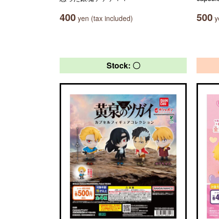
400
500
yen (tax included)
ye
Stock: 〇