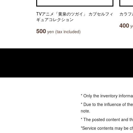
TVアニメ「黄泉のツガイ」 カプセルフィ
カラフ
ギュアコレクション
400
ye
500
yen (tax included)
* Only the inventory informa
* Due to the influence of th
note.
* The posted content and the
*Service contents may be c