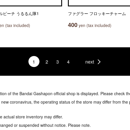
ルピーチ うるるん隊1
ファグラー フロッキーチャーム
400
n (tax included)
yen (tax included)
1
2
3
4
next
tion of the Bandai Gashapon official shop is displayed. Please check th
e new coronavirus, the operating status of the store may differ from the
 actual store inventory may differ.
hanged or suspended without notice. Please note.