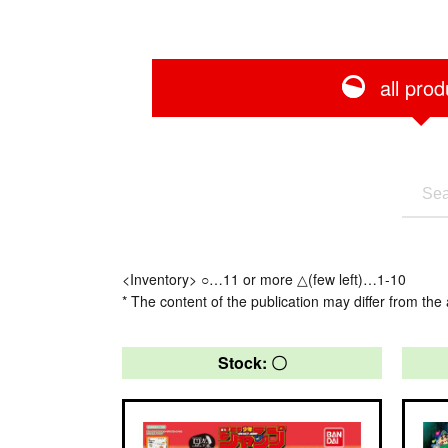
all prod
<Inventory> ○…11 or more △(few left)…1-10
* The content of the publication may differ from the 
Stock: 〇