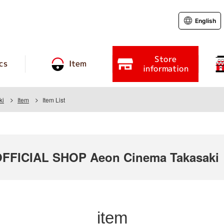
English
Store
cs
Item
information
ki
Item
Item List
FICIAL SHOP Aeon Cinema Takasaki
item