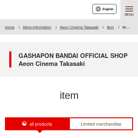
English
MENU
home
Store information
Aeon Cinema Takasaki
Item
Item List
GASHAPON BANDAI OFFICIAL SHOP
Aeon Cinema Takasaki
item
all products
Limited merchandise