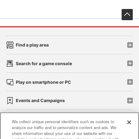
先
Find a play area
Search for a game console
Play on smartphone or PC
Events and Campaigns
We collect unique personal identifiers such as cookies to
analyze our traffic and to personalize content and ads. We
Affiliate
Sustainability
site policy
privacy policy
share information about your use of our website with our