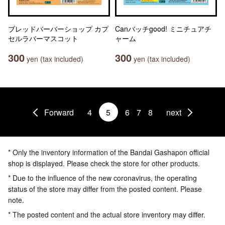
ブレッドバーバーショップ カプ
Canバッチgood! ミニチュアチ
セルラバーマスコット
ャーム
300
300
yen (tax included)
yen (tax included)
Forward
4
5
6
7
8
next
* Only the inventory information of the Bandai Gashapon official
shop is displayed. Please check the store for other products.
* Due to the influence of the new coronavirus, the operating
status of the store may differ from the posted content. Please
note.
* The posted content and the actual store inventory may differ.