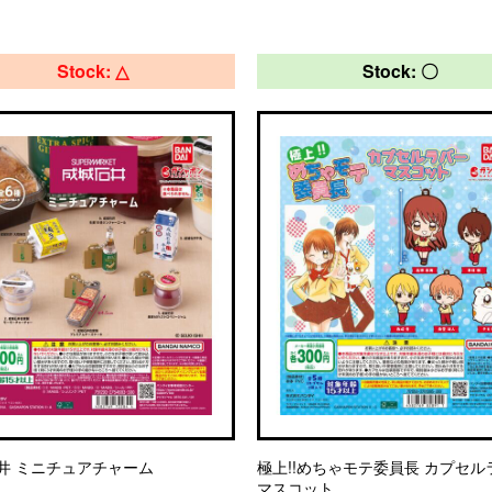
Stock: △
Stock: 〇
井 ミニチュアチャーム
極上!!めちゃモテ委員長 カプセル
マスコット