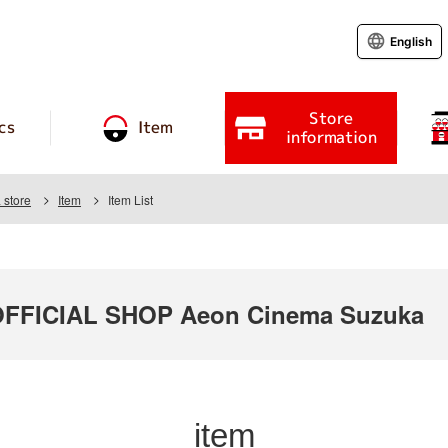
English
Store
cs
Item
information
store
Item
Item List
FICIAL SHOP Aeon Cinema Suzuka
item