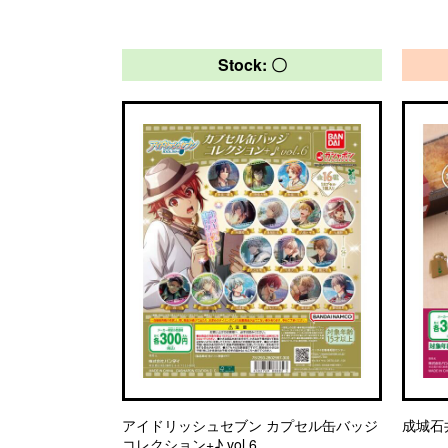
Stock: 〇
アイドリッシュセブン カプセル缶バッジ
成城石
コレクション+♪ vol.6