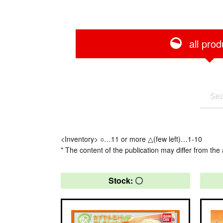
all prod
<Inventory> ○…11 or more △(few left)…1-10
* The content of the publication may differ from the 
Stock: 〇