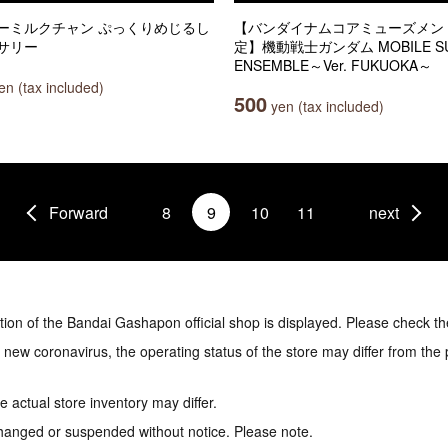
ーミルクチャン ぷっくりめじるし
【バンダイナムコアミューズメン
サリー
定】機動戦士ガンダム MOBILE SU
ENSEMBLE～Ver. FUKUOKA～
n (tax included)
500
yen (tax included)
Forward
8
9
10
11
next
tion of the Bandai Gashapon official shop is displayed. Please check th
e new coronavirus, the operating status of the store may differ from the
 actual store inventory may differ.
hanged or suspended without notice. Please note.