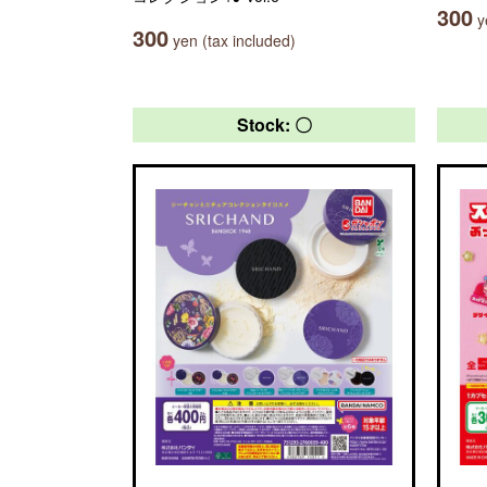
300
ye
300
yen (tax included)
Stock: 〇