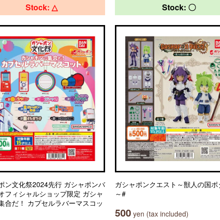
Stock: △
Stock: 〇
ポン文化祭2024先行 ガシャポンバ
ガシャポンクエスト～獣人の国ポ
オフィシャルショップ限定 ガシャ
～#
集合だ！ カプセルラバーマスコッ
500
yen (tax included)