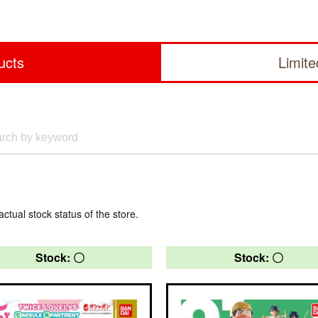
ucts
Limit
actual stock status of the store.
Stock: 〇
Stock: 〇