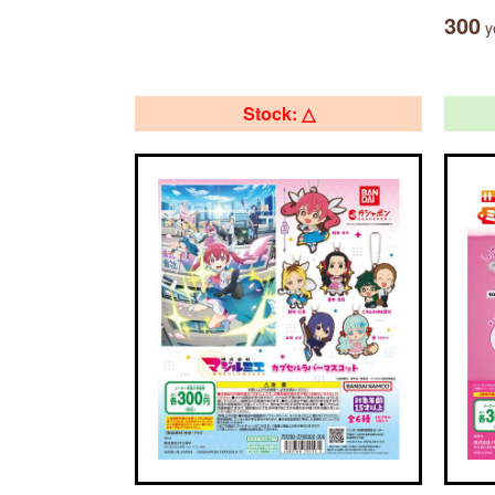
300
ye
Stock: △