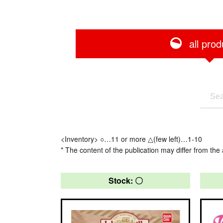
all prod
<Inventory> ○…11 or more △(few left)…1-10
* The content of the publication may differ from the 
Stock: 〇