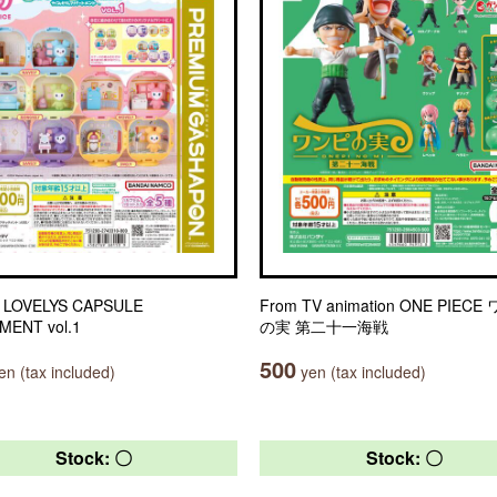
 LOVELYS CAPSULE
From TV animation ONE PIEC
MENT vol.1
の実 第二十一海戦
500
n (tax included)
yen (tax included)
Stock: 〇
Stock: 〇