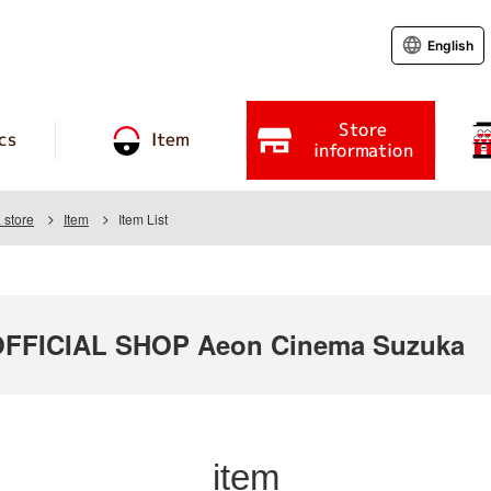
English
Store
cs
Item
information
store
Item
Item List
FICIAL SHOP Aeon Cinema Suzuka
item