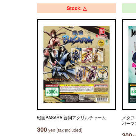
Stock: △
戦国BASARA 台詞アクリルチャーム
メタフ
バーマ
300
yen (tax included)
300
ye