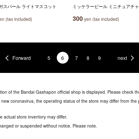
ガスパール ライトマスコット
ミッケラービール ミニチュアチ
300
n (tax included)
yen (tax included)
Forward
5
6
7
8
9
next
tion of the Bandai Gashapon official shop is displayed. Please check th
e new coronavirus, the operating status of the store may differ from the
 actual store inventory may differ.
hanged or suspended without notice. Please note.