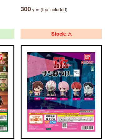
300
yen (tax included)
Stock: △