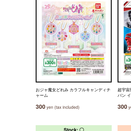
おジャ魔女どれみ カラフルキャンディチ
超宇宙
ャーム
バン 
300
300
yen (tax included)
ye
Stock: 〇