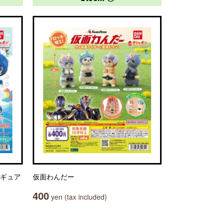
ィギュア
仮面わんだー
400
yen (tax included)