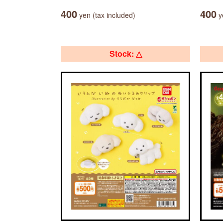
400
400
yen (tax included)
ye
Stock: △