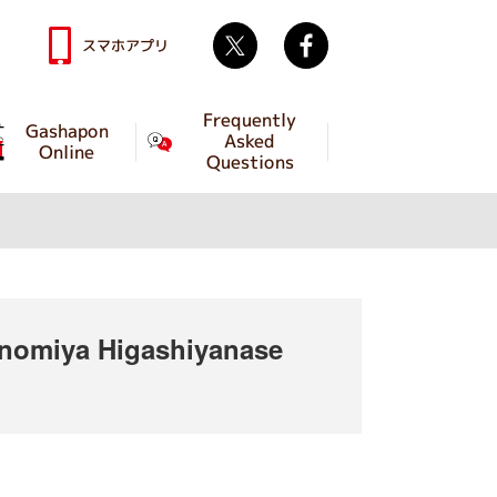
Twitter
facebook
スマホアプリ
Frequently
Gashapon
Asked
Online
Questions
omiya Higashiyanase