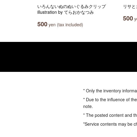
いろんないぬのぬいぐるみクリップ
リサと
illustration by てらおかなつみ
500
ye
500
yen (tax included)
* Only the inventory informa
* Due to the influence of th
note.
* The posted content and the
*Service contents may be c