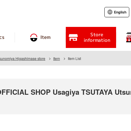
English
Store
cs
Item
information
unomiya Higashimase store
Item
Item List
FICIAL SHOP Usagiya TSUTAYA Utsun