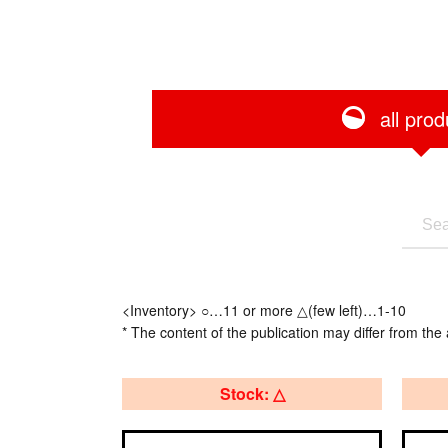
all prod
<Inventory> ○…11 or more △(few left)…1-10
* The content of the publication may differ from the 
Stock: △