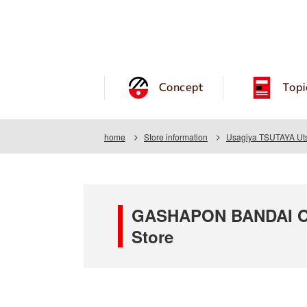
Concept
Topi
home
Store information
Usagiya TSUTAYA Uts
GASHAPON BANDAI OF
Store