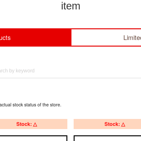
item
ucts
Limit
actual stock status of the store.
Stock: △
Stock: △