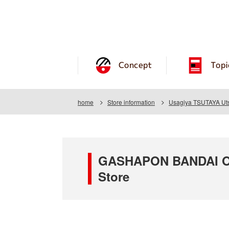
Concept
Topi
home
Store information
Usagiya TSUTAYA Uts
GASHAPON BANDAI OF
Store