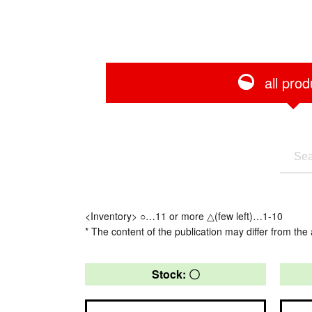
all prod
<Inventory> ○…11 or more △(few left)…1-10
* The content of the publication may differ from the 
Stock: 〇