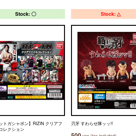
Stock: 〇
Stock: △
ットガシャポン】RIZIN クリアフ
刃牙 すわらせ隊ッッ!!
コレクション
500
yen (tax included)