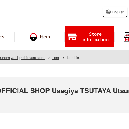
English
Store
cs
Item
information
unomiya Higashimase store
Item
Item List
FICIAL SHOP Usagiya TSUTAYA Utsun