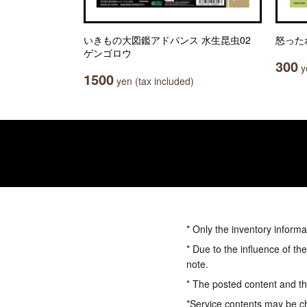
いきもの大図鑑アドバンス 水生昆虫02
怒った
ゲンゴロウ
300
ye
1500
yen (tax included)
* Only the inventory informa
* Due to the influence of th
note.
* The posted content and the
*Service contents may be c