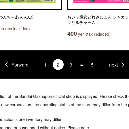
わんちゃあぁぁん2
おジャ魔女どれみにょん シャカ
クリルチャーム
n (tax included)
400
yen (tax included)
Forward
1
2
3
4
5
next
tion of the Bandai Gashapon official shop is displayed. Please check th
e new coronavirus, the operating status of the store may differ from the
 actual store inventory may differ.
hanged or suspended without notice. Please note.