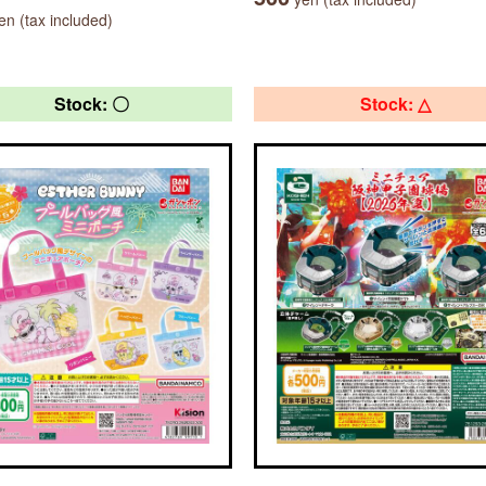
n (tax included)
Stock: 〇
Stock: △