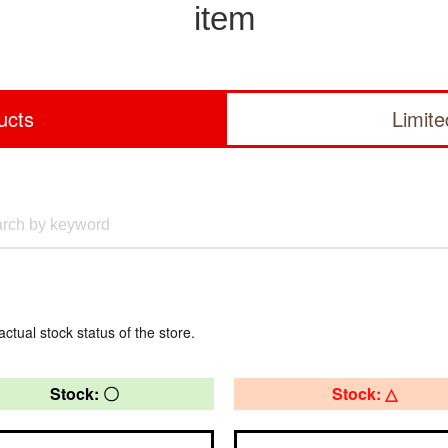
item
ucts
Limit
actual stock status of the store.
Stock: 〇
Stock: △