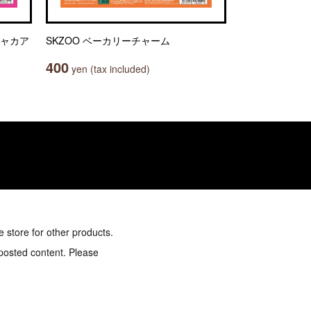
シャカア
SKZOO ベーカリーチャーム
400
yen (tax included)
e store for other products.
 posted content. Please