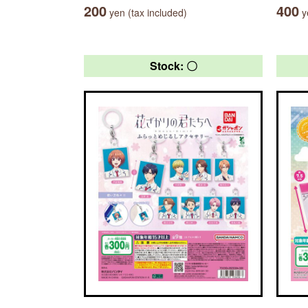
200
400
yen (tax included)
ye
Stock: 〇