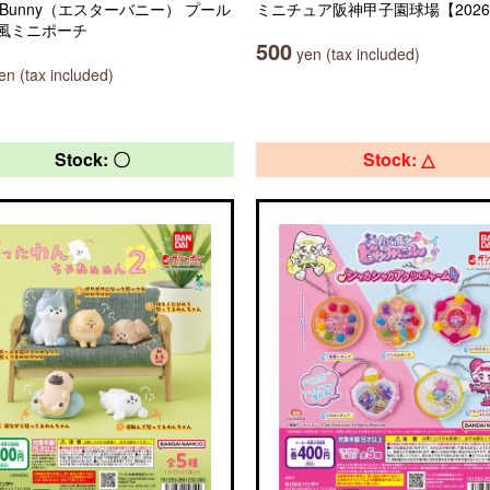
er Bunny（エスターバニー） プール
ミニチュア阪神甲子園球場【202
風ミニポーチ
500
yen (tax included)
n (tax included)
Stock: 〇
Stock: △