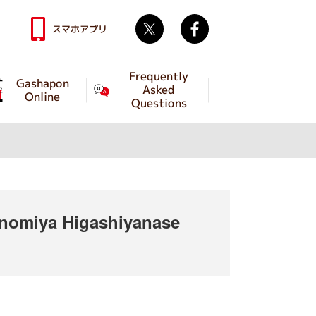
Twitter
facebook
スマホアプリ
Frequently
Gashapon
Asked
Online
Questions
omiya Higashiyanase