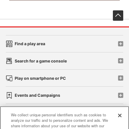
先
Find a play area
Search for a game console
Play on smartphone or PC
Events and Campaigns
We collect unique personal identifiers such as cookies to
analyze our traffic and to personalize content and ads. We
Affiliate
Sustainability
site policy
privacy policy
share information about your use of our website with our