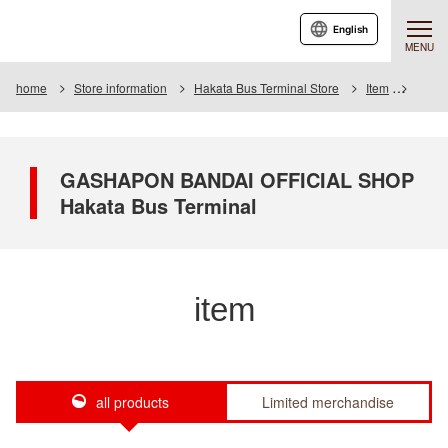
English
MENU
home
Store information
Hakata Bus Terminal Store
Item
Item L
GASHAPON BANDAI OFFICIAL SHOP
Hakata Bus Terminal
item
all products
Limited merchandise