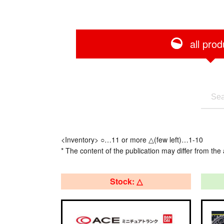
all prod
<Inventory> ○…11 or more △(few left)…1-10
* The content of the publication may differ from the 
Stock: △