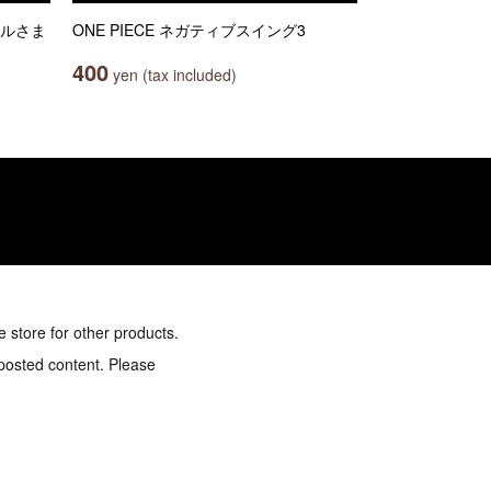
ムルさま
ONE PIECE ネガティブスイング3
400
yen (tax included)
e store for other products.
 posted content. Please