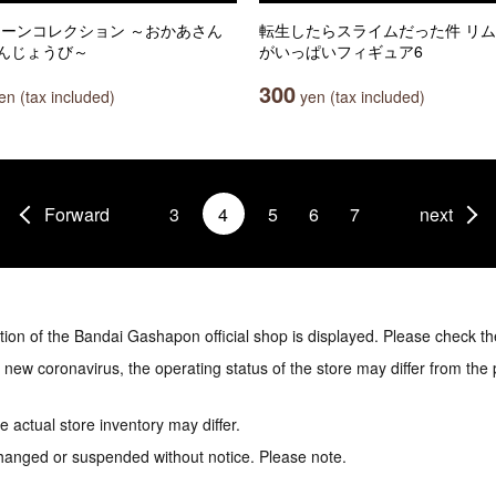
y シーンコレクション ～おかあさん
転生したらスライムだった件 リ
んじょうび～
がいっぱいフィギュア6
300
n (tax included)
yen (tax included)
Forward
3
4
5
6
7
next
tion of the Bandai Gashapon official shop is displayed. Please check th
e new coronavirus, the operating status of the store may differ from the
 actual store inventory may differ.
hanged or suspended without notice. Please note.