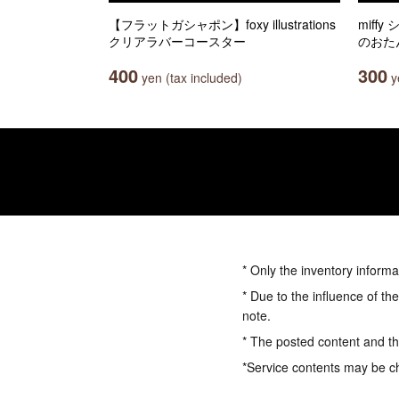
【フラットガシャポン】foxy illustrations
miff
クリアラバーコースター
のおた
400
300
yen (tax included)
ye
* Only the inventory informa
* Due to the influence of th
note.
* The posted content and the
*Service contents may be c