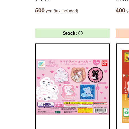
500
400
yen (tax included)
ye
Stock: 〇