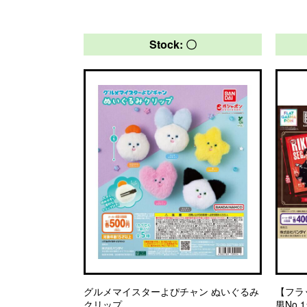
Stock: 〇
グルメマイスターよぴチャン ぬいぐるみ
【フラ
クリップ
男No