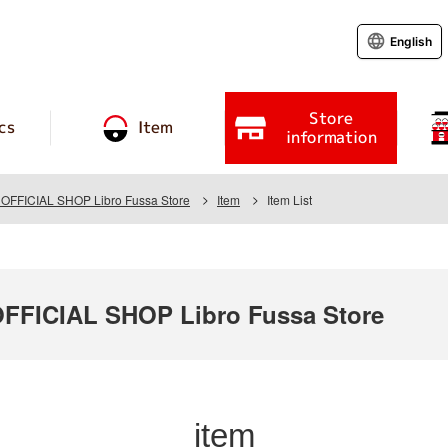
English
Store
cs
Item
information
FICIAL SHOP Libro Fussa Store
Item
Item List
FICIAL SHOP Libro Fussa Store
item