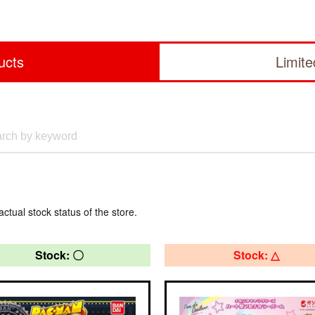
ucts
Limit
actual stock status of the store.
Stock: 〇
Stock: △