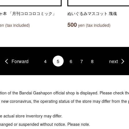
ャ本 「月刊コロコロコミック」
ぬいぐるみマスコット 塊魂
500
n (tax included)
yen (tax included)
Forward
4
5
6
7
8
next
tion of the Bandai Gashapon official shop is displayed. Please check th
e new coronavirus, the operating status of the store may differ from the
 actual store inventory may differ.
hanged or suspended without notice. Please note.