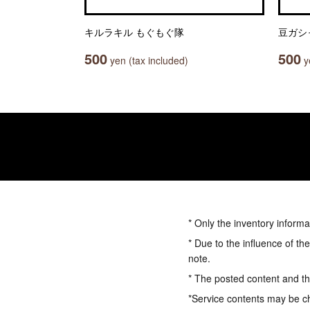
キルラキル もぐもぐ隊
豆ガシ
500
500
yen (tax included)
ye
* Only the inventory informa
* Due to the influence of th
note.
* The posted content and the
*Service contents may be c