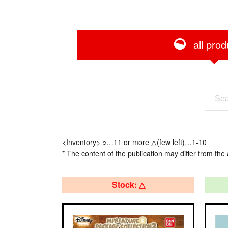
all prod
<Inventory> ○…11 or more △(few left)…1-10
* The content of the publication may differ from the 
Stock: △