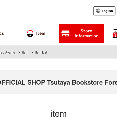
English
Store
cs
Item
information
oreo Ayame
Item
Item List
ICIAL SHOP Tsutaya Bookstore Fore
item