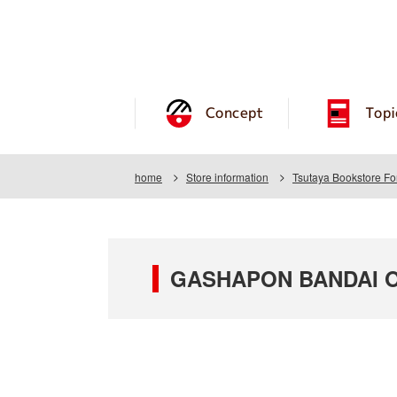
Concept
Topi
home
Store information
Tsutaya Bookstore F
GASHAPON BANDAI OFF