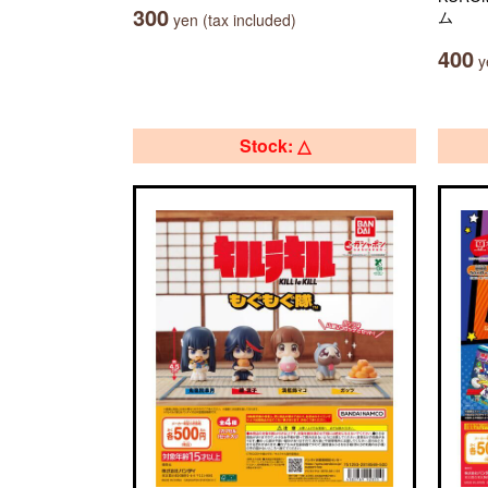
300
ム
yen (tax included)
400
ye
Stock: △