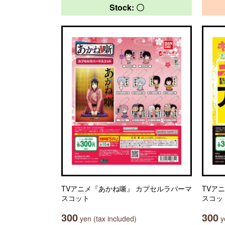
Stock: 〇
TVアニメ『あかね噺』 カプセルラバーマ
TVア
スコット
スコッ
300
300
yen (tax included)
ye