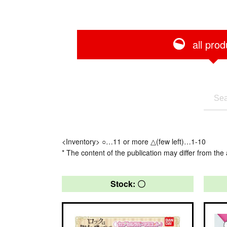
all prod
<Inventory> ○…11 or more △(few left)…1-10
* The content of the publication may differ from the 
Stock: 〇