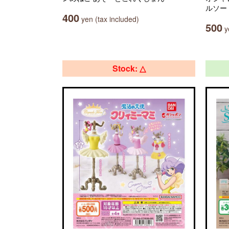
ルソー
400
yen (tax included)
500
ye
Stock: △