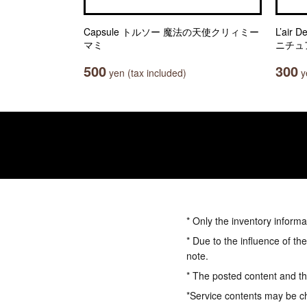
Capsule トルソー 魔法の天使クリィミー
L’ai
マミ
ニチュ
500
300
yen (tax included)
ye
* Only the inventory informa
* Due to the influence of th
note.
* The posted content and the
*Service contents may be c