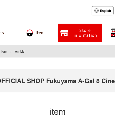
English
Store
cs
Item
information
Item
Item List
FICIAL SHOP Fukuyama A-Gal 8 Cin
item