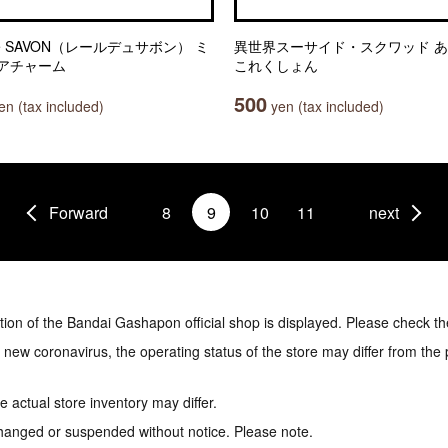
r De SAVON（レールデュサボン） ミ
異世界スーサイド・スクワッド 
アチャーム
これくしょん
500
n (tax included)
yen (tax included)
Forward
8
9
10
11
next
tion of the Bandai Gashapon official shop is displayed. Please check th
e new coronavirus, the operating status of the store may differ from the
 actual store inventory may differ.
hanged or suspended without notice. Please note.