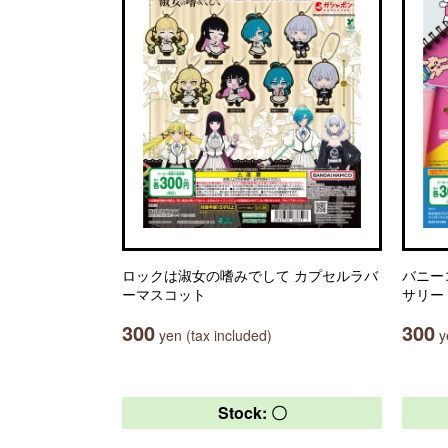
ロックは淑女の嗜みでして カプセルラバ
バニー
ーマスコット
サリー
300
300
yen (tax included)
ye
Stock: 〇