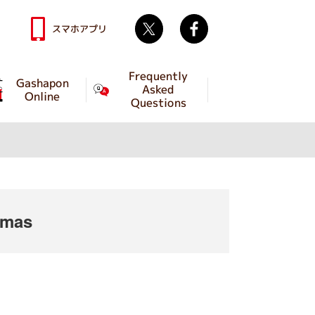
Twitter
facebook
スマホアプリ
Frequently
Gashapon
Asked
Online
Questions
emas