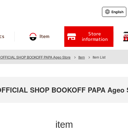
English
Store
cs
Item
information
FFICIAL SHOP BOOKOFF PAPA Ageo Store
Item
Item List
FFICIAL SHOP BOOKOFF PAPA Ageo S
item