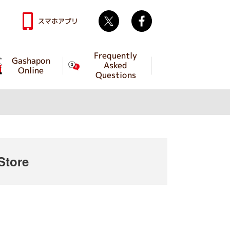
Twitter
facebook
スマホアプリ
Frequently
Gashapon
Asked
Online
Questions
tore