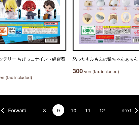
ッテリー ちびっこナイン～練習着
怒ったもふもふの猫ちゃあぁぁん
300
yen (tax included)
n (tax included)
Forward
8
9
10
11
12
next