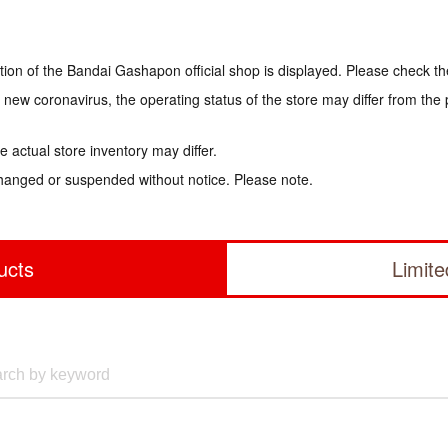
tion of the Bandai Gashapon official shop is displayed. Please check th
e new coronavirus, the operating status of the store may differ from the
 actual store inventory may differ.
hanged or suspended without notice. Please note.
ucts
Limit