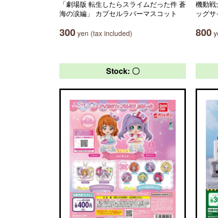
「劇場版 転生したらスライムだった件 蒼
機動戦
海の涙編」 カプセルラバーマスコット
ッグサ
300
800
yen (tax included)
ye
Stock: 〇