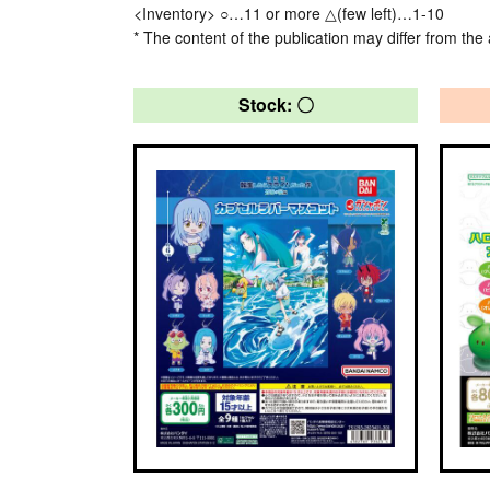
<Inventory> ○…11 or more △(few left)…1-10
* The content of the publication may differ from the 
Stock: 〇