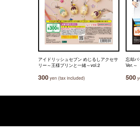
アイドリッシュセブン めじるしアクセサ
忘却バ
リー～王様プリンと一緒～vol.2
Ver.～
300
500
yen (tax included)
ye