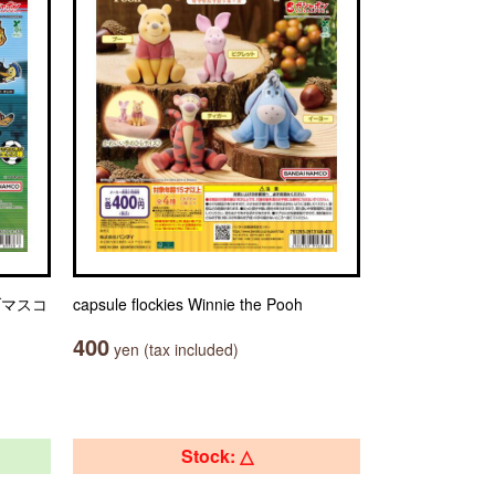
ブマスコ
capsule flockies Winnie the Pooh
400
yen (tax included)
Stock: △