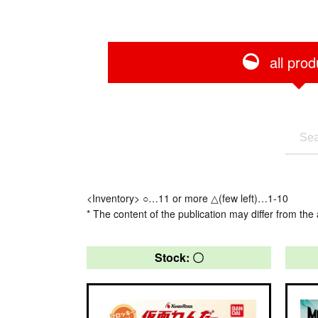
all prod
<Inventory> ○…11 or more △(few left)…1-10
* The content of the publication may differ from the 
Stock: 〇