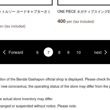
ule トルソー カードキャプターさく
ONE PIECE ネガティブスイング2
400
yen (tax included)
n (tax included)
Forward
6
7
8
9
10
next
tion of the Bandai Gashapon official shop is displayed. Please check th
e new coronavirus, the operating status of the store may differ from the
 actual store inventory may differ.
hanged or suspended without notice. Please note.