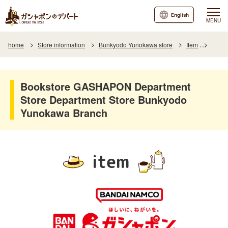
English
MENU
home
Store information
Bunkyodo Yunokawa store
Item
Item L
Bookstore GASHAPON Department
Store Department Store Bunkyodo
Yunokawa Branch
item