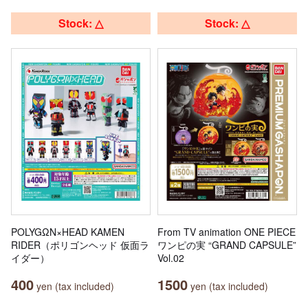
Stock: △
Stock: △
POLYGΩN×HEAD KAMEN
From TV animation ONE PIECE
RIDER（ポリゴンヘッド 仮面ラ
ワンピの実 “GRAND CAPSULE”
イダー）
Vol.02
400
1500
yen (tax included)
yen (tax included)