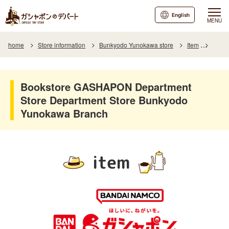
English
MENU
home
Store information
Bunkyodo Yunokawa store
Item
Item L
Bookstore GASHAPON Department
Store Department Store Bunkyodo
Yunokawa Branch
item