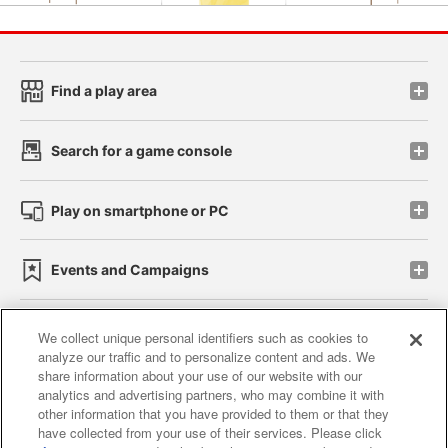
Find a play area
Search for a game console
Play on smartphone or PC
Events and Campaigns
We collect unique personal identifiers such as cookies to
analyze our traffic and to personalize content and ads. We
Affiliate
Sustainability
site policy
privacy policy
share information about your use of our website with our
analytics and advertising partners, who may combine it with
Web accessibility policy and verification results
other information that you have provided to them or that they
have collected from your use of their services. Please click
Together with our business partners