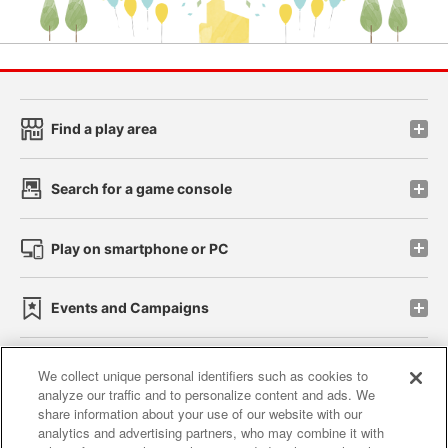
Find a play area
Search for a game console
Play on smartphone or PC
Events and Campaigns
We collect unique personal identifiers such as cookies to
analyze our traffic and to personalize content and ads. We
Affiliate
Sustainability
site policy
privacy policy
share information about your use of our website with our
analytics and advertising partners, who may combine it with
Web accessibility policy and verification results