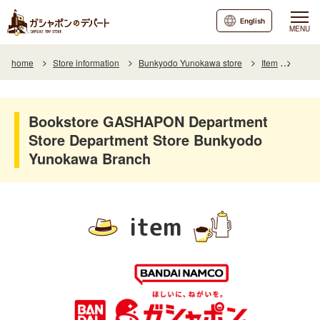
English
MENU
home
Store information
Bunkyodo Yunokawa store
Item
Item L
Bookstore GASHAPON Department
Store Department Store Bunkyodo
Yunokawa Branch
item