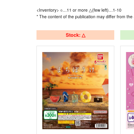
<Inventory> ○…11 or more △(few left)…1-10
* The content of the publication may differ from the 
Stock: △