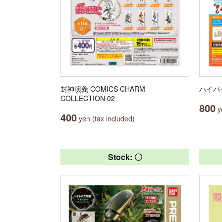
封神演義 COMICS CHARM
ハイパ
COLLECTION 02
800
ye
400
yen (tax included)
Stock: 〇