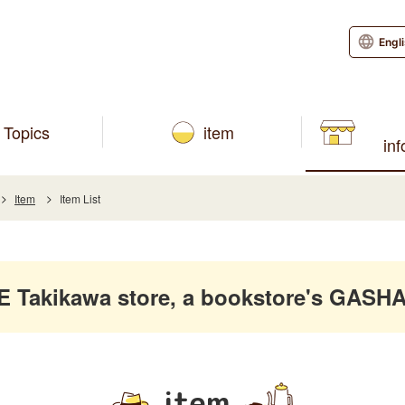
Engl
Topics
item
in
Item
Item List
akikawa store, a bookstore's GASHA
item