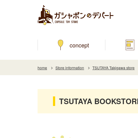
concept
home
Store information
TSUTAYA Takigawa store
TSUTAYA BOOKSTORE T