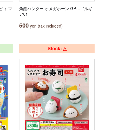
ビィ マ
角醒ハンター オメガホーン GPエゴルギ
ア01
500
yen (tax included)
Stock: △