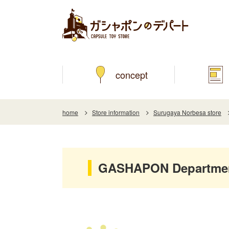
concept
home
Store information
Surugaya Norbesa store
GASHAPON Department