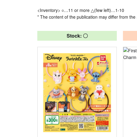
<Inventory> ○…11 or more △(few left)…1-10
* The content of the publication may differ from the 
Stock: 〇