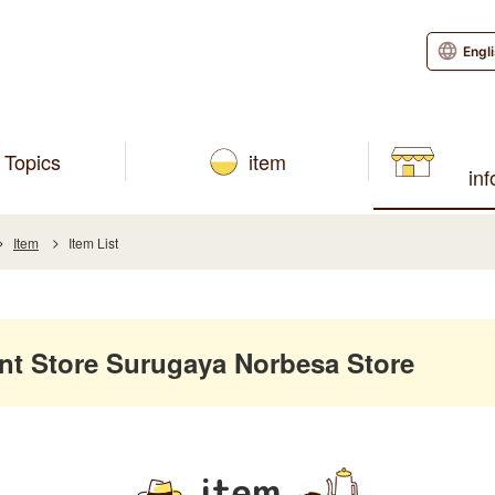
Engl
Topics
item
in
Item
Item List
 Store Surugaya Norbesa Store
item