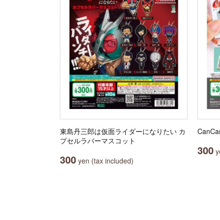
東島丹三郎は仮面ライダーになりたい カ
Can
プセルラバーマスコット
300
ye
300
yen (tax included)