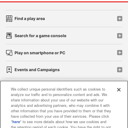
Find a play area
Search for a game console
Play on smartphone or PC
Events and Campaigns
We collect unique personal identifiers such as cookies to
analyze our traffic and to personalize content and ads. We
Affiliate
Sustainability
site policy
privacy policy
share information about your use of our website with our
analytics and advertising partners, who may combine it with
Web accessibility policy and verification results
other information that you have provided to them or that they
have collected from your use of their services. Please click
Together with our business partners
"
here
" to see more details about how we use cookies and
the retention period of each cookie. You have the right to opt