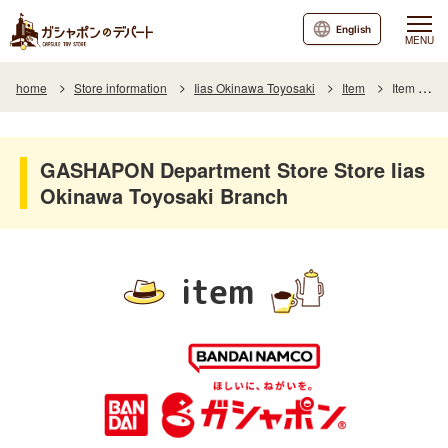
English
MENU
home
Store information
Iias Okinawa Toyosaki
Item
Item List
GASHAPON Department Store Store Iias
Okinawa Toyosaki Branch
item