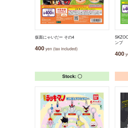
仮面にゃいだー その4
SKZ
ンプ
400
yen (tax included)
400
ye
Stock: 〇