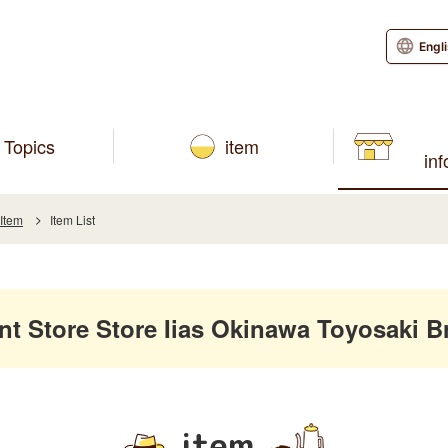
Engl
Topics
item
in
Item
Item List
Store Store Iias Okinawa Toyosaki B
item