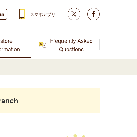
Twitter
facebook
スマホアプリ
ish
store
Frequently Asked
formation
Questions
ranch