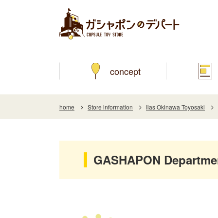
concept
home
Store information
Iias Okinawa Toyosaki
GASHAPON Department 