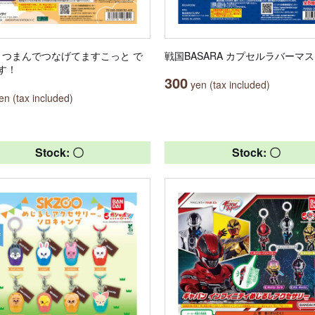
OO つまんでつなげてますこっと で
戦国BASARA カプセルラバーマ
す！
300
yen (tax included)
n (tax included)
Stock: 〇
Stock: 〇