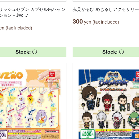
リッシュセブン カプセル缶バッジ
赤見かるび めじるしアクセサリー
ョン＋♪vol.7
300
yen (tax included)
n (tax included)
Stock: 〇
Stock: 〇