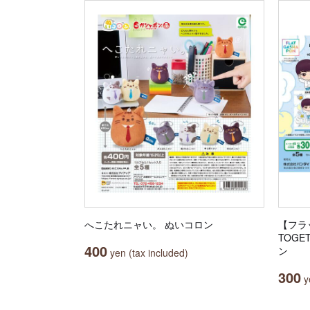
へこたれニャい。 ぬいコロン
【フラ
TOG
400
ン
yen (tax included)
300
ye