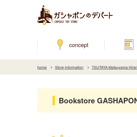
concept
home
Store information
TSUTAYA Matsuyama Hirai 
Bookstore GASHAPON 