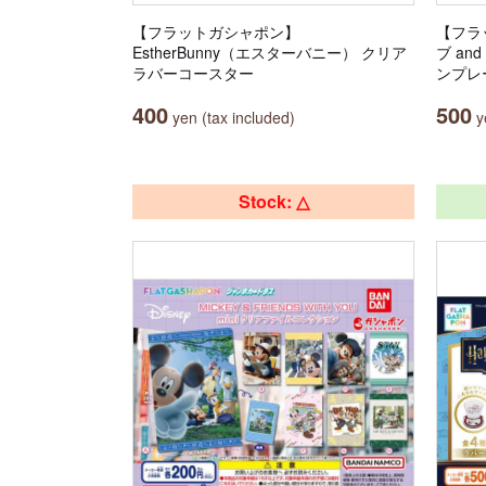
【フラットガシャポン】
【フラ
EstherBunny（エスターバニー） クリア
ブ a
ラバーコースター
ンプレ
400
500
yen (tax included)
ye
Stock: △