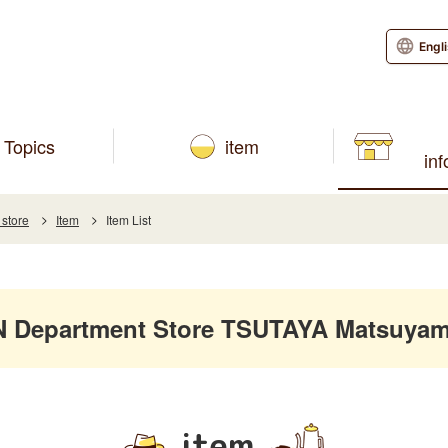
Engl
Topics
item
in
store
Item
Item List
Department Store TSUTAYA Matsuyama
item