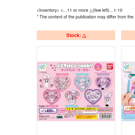
<Inventory> ○…11 or more △(few left)…1-10
* The content of the publication may differ from the 
Stock: △