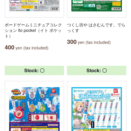
ボードゲームミニチュアコレク
つくし坊や はさむんです。でら
ション ito pocket（イト ポケッ
っくす
ト）
300
yen (tax included)
400
yen (tax included)
Stock: 〇
Stock: 〇