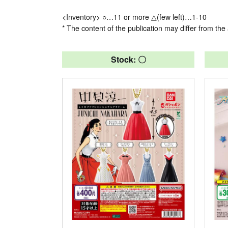
<Inventory> ○…11 or more △(few left)…1-10
* The content of the publication may differ from the 
Stock: 〇