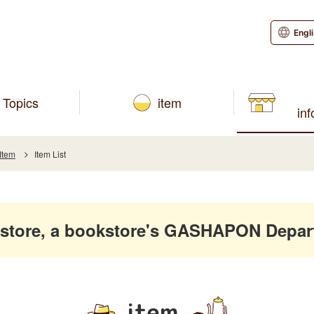
Engl
Topics
item
in
Item
Item List
store, a bookstore's GASHAPON Depar
item