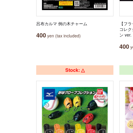
呂布カルマ 例の木チャーム
【フラ
コレク
400
ン ver.
yen (tax included)
400
ye
Stock: △