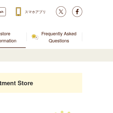
Twitter
facebook
スマホアプリ
ish
store
Frequently Asked
formation
Questions
tment Store