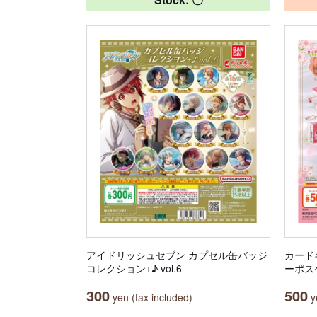
アイドリッシュセブン カプセル缶バッジ
カードキ
コレクション+♪ vol.6
ーポス
300
500
yen (tax included)
ye