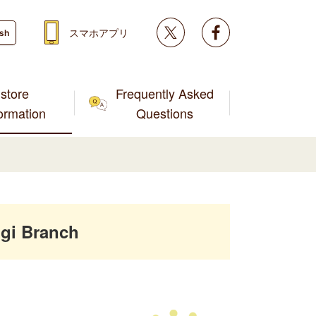
Twitter
facebook
スマホアプリ
ish
store
Frequently Asked
formation
Questions
gi Branch