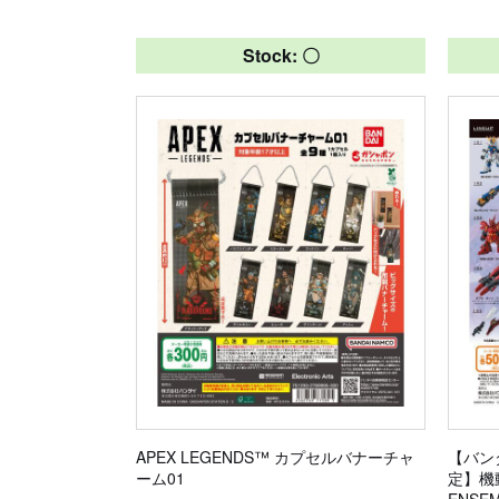
Stock: 〇
APEX LEGENDS™ カプセルバナーチャ
【バン
ーム01
定】機動