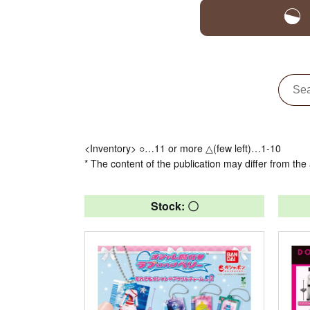
<Inventory> ○…11 or more △(few left)…1-10
* The content of the publication may differ from the 
Stock: 〇