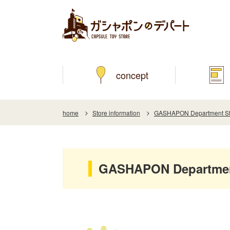
concept
home
Store information
GASHAPON Department Sto
GASHAPON Department