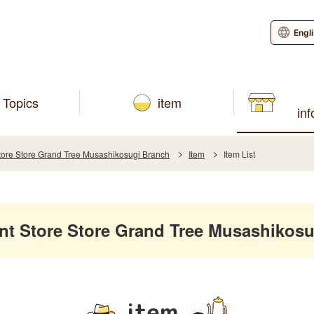
Engl
Topics
item
in
re Store Grand Tree Musashikosugi Branch
Item
Item List
 Store Store Grand Tree Musashikosu
item