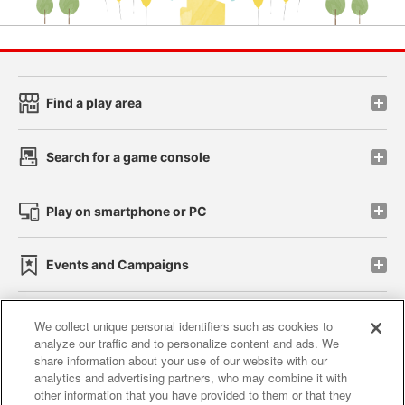
Find a play area
Search for a game console
Play on smartphone or PC
Events and Campaigns
We collect unique personal identifiers such as cookies to
analyze our traffic and to personalize content and ads. We
Affiliate
Sustainability
site policy
privacy policy
share information about your use of our website with our
analytics and advertising partners, who may combine it with
Web accessibility policy and verification results
other information that you have provided to them or that they