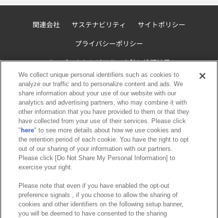
関連会社
サステナビリティ
サイトポリシー
プライバシーポリシー
ウェブアクセシビリティ方針と検証結果
We collect unique personal identifiers such as cookies to
お取引先さまとともに
食品のご提供について
analyze our traffic and to personalize content and ads. We
share information about your use of our website with our
カスタマーハラスメント対応方針
analytics and advertising partners, who may combine it with
other information that you have provided to them or that they
よくあるご質問・お問い合わせ
have collected from your use of their services. Please click
"
here
" to see more details about how we use cookies and
the retention period of each cookie. You have the right to opt
out of our sharing of your information with our partners.
Please click [Do Not Share My Personal Information] to
exercise your right.
Please note that even if you have enabled the opt-out
©Bandai Namco Amusement Inc.
preference signals , if you choose to allow the sharing of
©Bandai Namco Amusement Lab Inc.
cookies and other identifiers on the following setup banner,
©Bandai Namco Experience Inc.
you will be deemed to have consented to the sharing