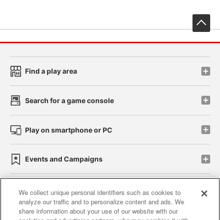
先
Find a play area
Search for a game console
Play on smartphone or PC
Events and Campaigns
We collect unique personal identifiers such as cookies to
analyze our traffic and to personalize content and ads. We
Affiliate
Sustainability
site policy
privacy policy
share information about your use of our website with our