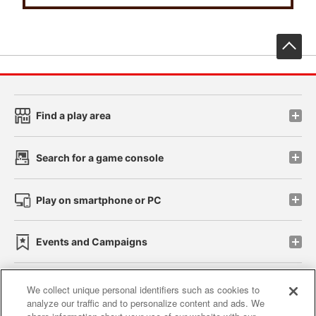
先
Find a play area
Search for a game console
Play on smartphone or PC
Events and Campaigns
We collect unique personal identifiers such as cookies to
analyze our traffic and to personalize content and ads. We
Affiliate
Sustainability
site policy
privacy policy