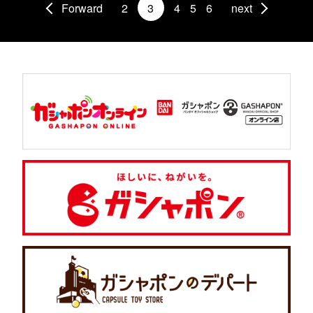
Forward
2
3
4
5
6
next