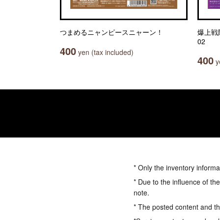
つまめるニャンピースニャーン！
爆上戦
02
400
yen (tax included)
400
ye
* Only the inventory informa
* Due to the influence of th
note.
* The posted content and the