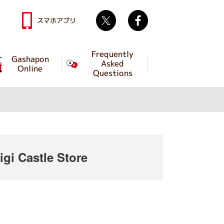
Twitter
facebook
スマホアプリ
Frequently
Gashapon
Asked
Online
Questions
i Castle Store