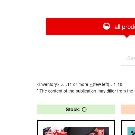
all prod
<Inventory> ○…11 or more △(few left)…1-10
* The content of the publication may differ from the 
Stock: 〇