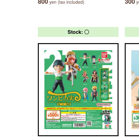
800
300
yen (tax included)
ye
Stock: 〇