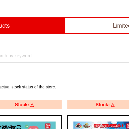
ucts
Limit
actual stock status of the store.
Stock: △
Stock: △