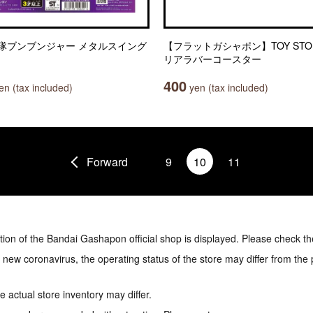
隊ブンブンジャー メタルスイング
【フラットガシャポン】TOY STO
リアラバーコースター
400
n (tax included)
yen (tax included)
Forward
9
10
11
tion of the Bandai Gashapon official shop is displayed. Please check th
e new coronavirus, the operating status of the store may differ from the
 actual store inventory may differ.