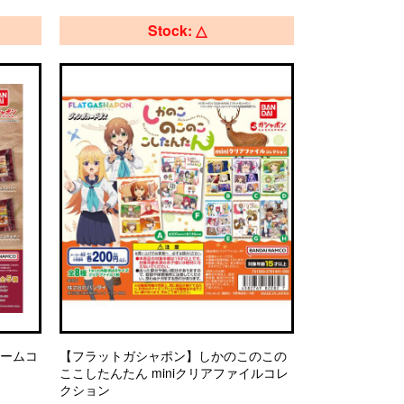
Stock: △
ャームコ
【フラットガシャポン】しかのこのこの
ここしたんたん miniクリアファイルコレ
クション