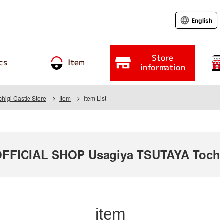
English
Store
cs
Item
information
igi Castle Store
Item
Item List
ICIAL SHOP Usagiya TSUTAYA Tochig
item