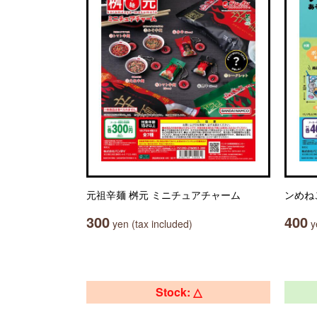
元祖辛麺 桝元 ミニチュアチャーム
ンめね
300
400
yen (tax included)
ye
Stock: △