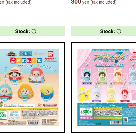
300
n (tax included)
yen (tax included)
Stock: 〇
Stock: 〇