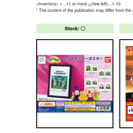
<Inventory> ○…11 or more △(few left)…1-10
* The content of the publication may differ from the 
Stock: 〇