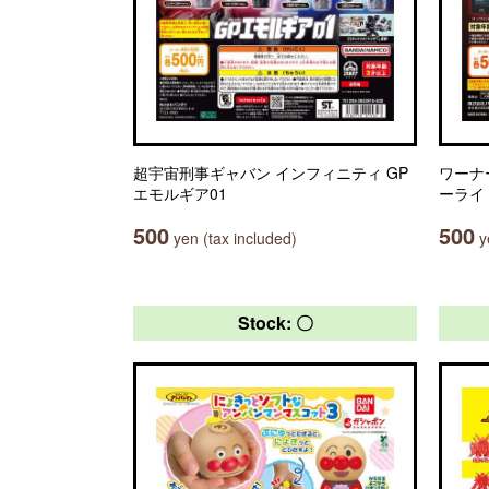
超宇宙刑事ギャバン インフィニティ GP
ワーナ
エモルギア01
ーライ
500
500
yen (tax included)
ye
Stock: 〇