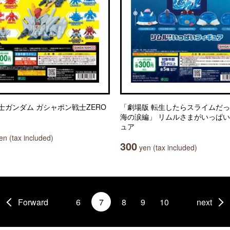
士ガンダム ガシャポン戦士ZERO
「劇場版 転生したらスライムだっ
海の涙編」 リムルさまがいっぱ
ュア
n (tax included)
300
yen (tax included)
Forward
6
7
8
9
10
next