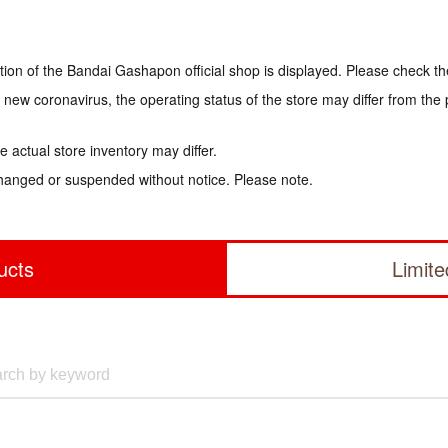
tion of the Bandai Gashapon official shop is displayed. Please check th
e new coronavirus, the operating status of the store may differ from the
 actual store inventory may differ.
hanged or suspended without notice. Please note.
ucts
Limit