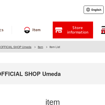
English
Store
cs
Item
information
OFFICIAL SHOP Umeda
Item
Item List
FFICIAL SHOP Umeda
item