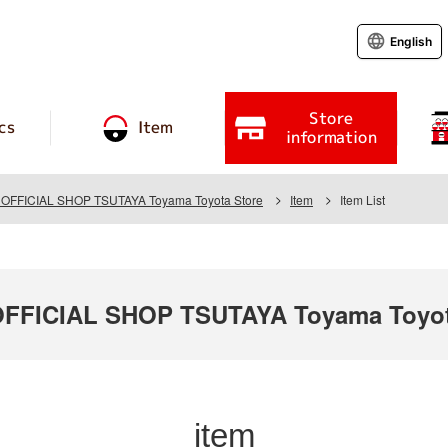
English
Store
cs
Item
information
FFICIAL SHOP TSUTAYA Toyama Toyota Store
Item
Item List
FICIAL SHOP TSUTAYA Toyama Toyot
item