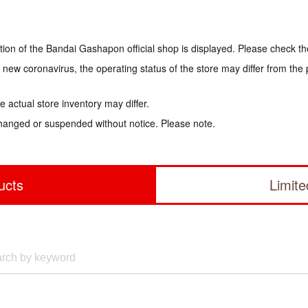
tion of the Bandai Gashapon official shop is displayed. Please check th
e new coronavirus, the operating status of the store may differ from the
 actual store inventory may differ.
hanged or suspended without notice. Please note.
ucts
Limit