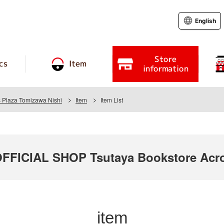
English
Store
cs
Item
information
s Plaza Tomizawa Nishi
Item
Item List
ICIAL SHOP Tsutaya Bookstore Acro
item