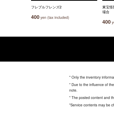
フレブルフレンズ2
東宝怪
場合
400
yen (tax included)
400
ye
* Only the inventory informa
* Due to the influence of th
note.
* The posted content and the
*Service contents may be c