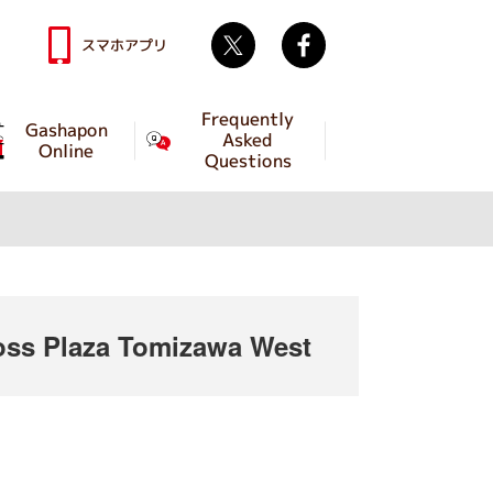
Twitter
facebook
スマホアプリ
Frequently
Gashapon
Asked
Online
Questions
ss Plaza Tomizawa West