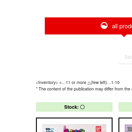
all prod
<Inventory> ○…11 or more △(few left)…1-10
* The content of the publication may differ from the 
Stock: 〇