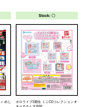
Stock: 〇
ィ めじ
ホロライブ3期生 ミニCDコレクション #
きゅるるん大作戦