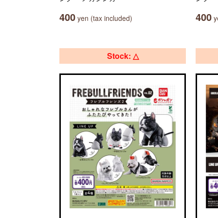
400
400
yen (tax included)
ye
Stock: △