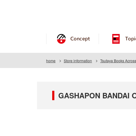
Concept
Topi
home
Store information
Tsutaya Books Acros
GASHAPON BANDAI OFF