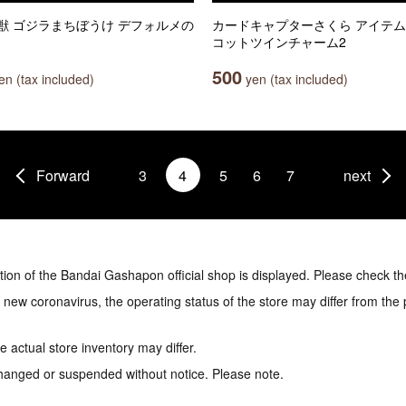
獣 ゴジラまちぼうけ デフォルメの
カードキャプターさくら アイテ
コットツインチャーム2
500
n (tax included)
yen (tax included)
Forward
3
4
5
6
7
next
tion of the Bandai Gashapon official shop is displayed. Please check th
e new coronavirus, the operating status of the store may differ from the
 actual store inventory may differ.
hanged or suspended without notice. Please note.