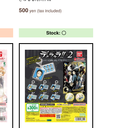
500
yen (tax included)
Stock: 〇