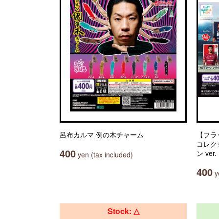
呂布カルマ 例の木チャーム
【フラ
コレク
400
ン ver.
yen (tax included)
400
ye
Stock: △