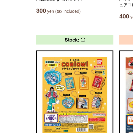
ュアコ
300
yen (tax included)
400
ye
Stock: 〇