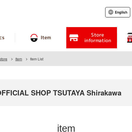
English
Store
cs
Item
information
store
Item
Item List
FICIAL SHOP TSUTAYA Shirakawa
item