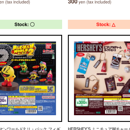
300
n (tax included)
yen (tax included)
Stock: 〇
Stock: △
マンワールド2 リ・パック フィギ
HERSHEY’S ミニチュアWチャ