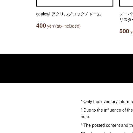
coalowl アクリルブロックチャーム
スーパ
リスタ
400
yen (tax included)
500
ye
* Only the inventory informa
* Due to the influence of th
note.
* The posted content and the