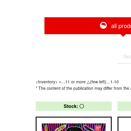
all prod
<Inventory> ○…11 or more △(few left)…1-10
* The content of the publication may differ from the 
Stock: 〇