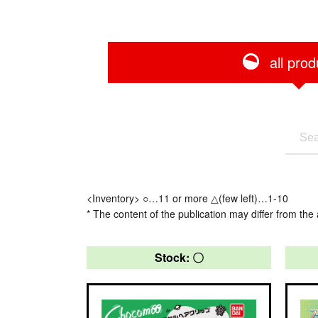
all prod
<Inventory> ○…11 or more △(few left)…1-10
* The content of the publication may differ from the 
Stock: 〇