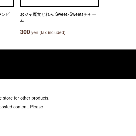
E ワンピ
おジャ魔女どれみ Sweet×Sweetsチャー
ム
300
yen (tax included)
e store for other products.
 posted content. Please