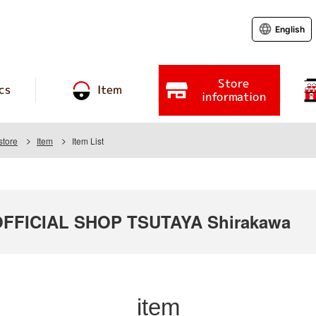
English
Store
cs
Item
information
store
Item
Item List
FICIAL SHOP TSUTAYA Shirakawa
item