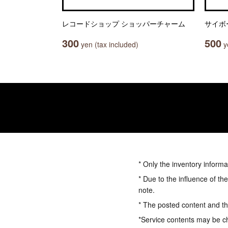
レコードショップ ショッパーチャーム
サイボ
300
500
yen (tax included)
ye
* Only the inventory informa
* Due to the influence of th
note.
* The posted content and the
*Service contents may be c