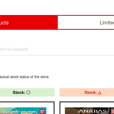
ucts
Limit
actual stock status of the store.
Stock: 〇
Stock: △