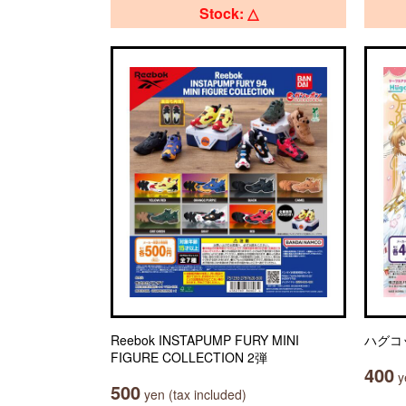
Stock: △
Reebok INSTAPUMP FURY MINI
ハグコ
FIGURE COLLECTION 2弾
400
ye
500
yen (tax included)