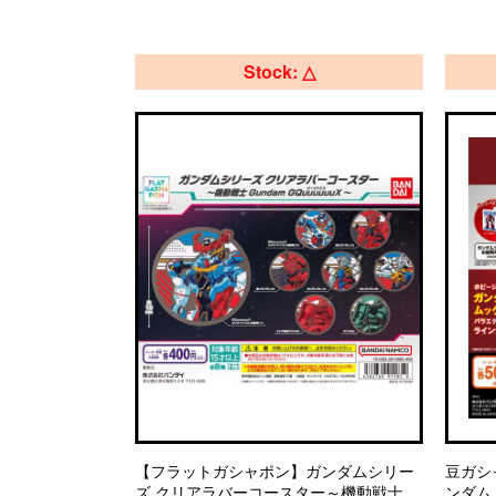
Stock: △
【フラットガシャポン】ガンダムシリー
豆ガシャ
ズ クリアラバーコースター～機動戦士
ンダム