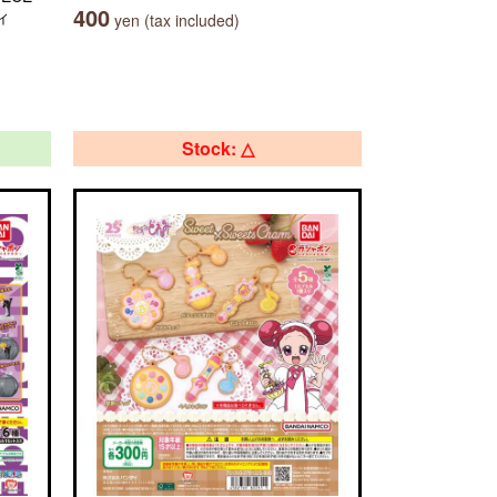
400
ィ
yen (tax included)
Stock: △