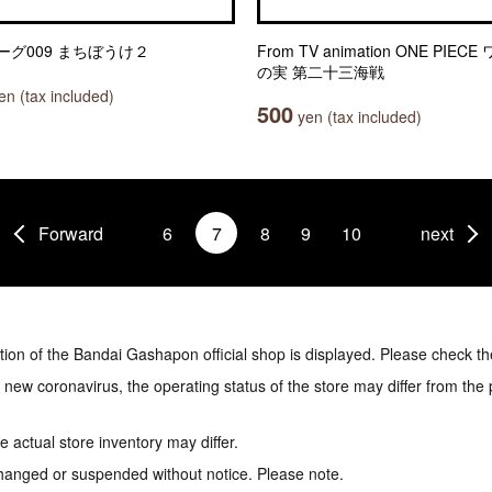
ーグ009 まちぼうけ２
From TV animation ONE PIEC
の実 第二十三海戦
n (tax included)
500
yen (tax included)
Forward
6
7
8
9
10
next
tion of the Bandai Gashapon official shop is displayed. Please check th
e new coronavirus, the operating status of the store may differ from the
 actual store inventory may differ.
hanged or suspended without notice. Please note.