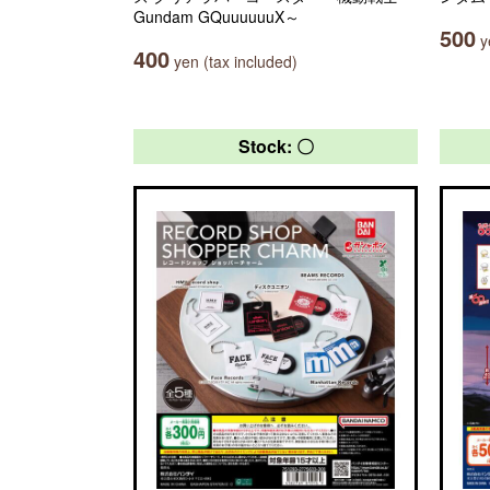
Gundam GQuuuuuuX～
500
ye
400
yen (tax included)
Stock: 〇