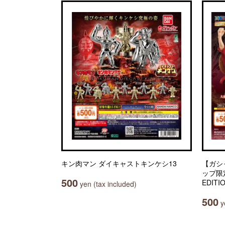
キン肉マン ダイキャストキンケシ13
【ガシ
ップ限定】
500
EDITI
yen (tax included)
500
ye