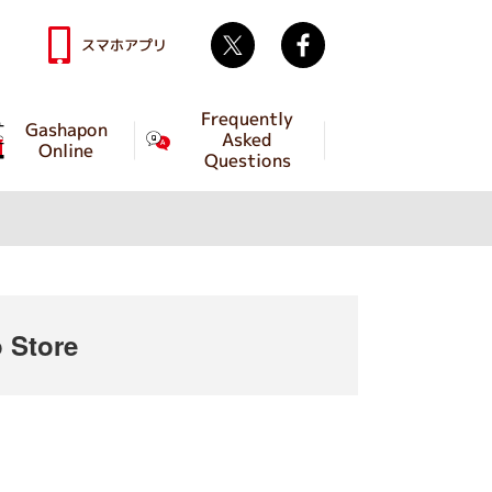
Twitter
facebook
スマホアプリ
Frequently
Gashapon
Asked
Online
Questions
 Store