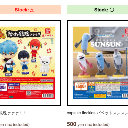
Stock: △
Stock: 〇
銀魂ァァァ！！
capsule flockies パペットスンス
500
n (tax included)
yen (tax included)