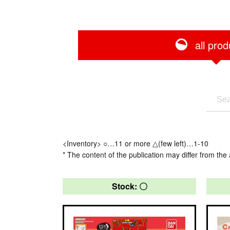
all prod
<Inventory> ○…11 or more △(few left)…1-10
* The content of the publication may differ from the 
Stock: 〇