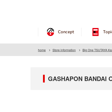
Concept
Topi
home
Store information
Big One TSUTAYA Kaz
GASHAPON BANDAI OF