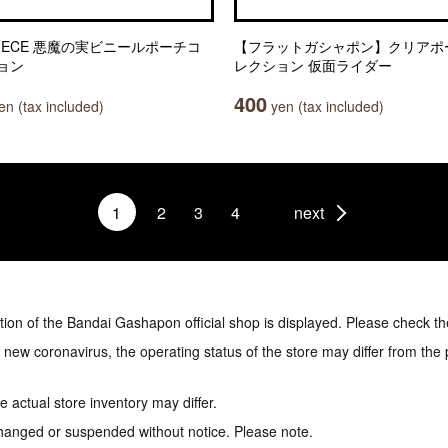
PIECE 悪魔の実ビニールポーチコ
【フラットガシャポン】クリアポ
ョン
レクション 仮面ライダー
400
n (tax included)
yen (tax included)
1
2
3
4
next
tion of the Bandai Gashapon official shop is displayed. Please check th
e new coronavirus, the operating status of the store may differ from the
 actual store inventory may differ.
hanged or suspended without notice. Please note.