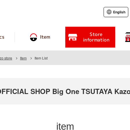
English
Store
cs
Item
information
o store
Item
Item List
FICIAL SHOP Big One TSUTAYA Kazo
item