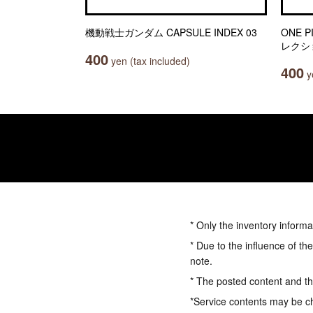
機動戦士ガンダム CAPSULE INDEX 03
ONE 
レクシ
400
yen (tax included)
400
ye
* Only the inventory informa
* Due to the influence of th
note.
* The posted content and the
*Service contents may be c