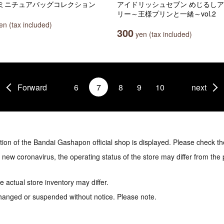
on ミニチュアバッグコレクション
アイドリッシュセブン めじるし
リー～王様プリンと一緒～vol.2
n (tax included)
300
yen (tax included)
Forward
6
7
8
9
10
next
tion of the Bandai Gashapon official shop is displayed. Please check th
e new coronavirus, the operating status of the store may differ from the
 actual store inventory may differ.
hanged or suspended without notice. Please note.