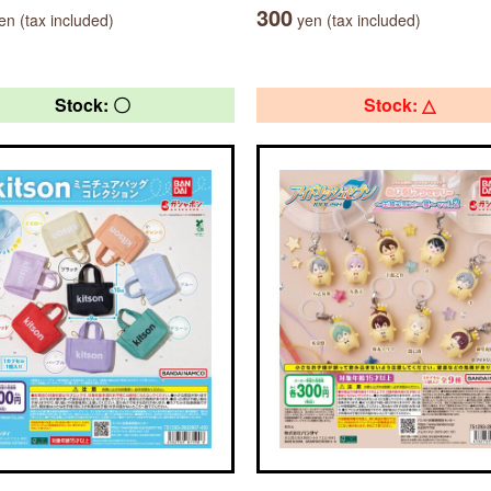
300
n (tax included)
yen (tax included)
Stock: 〇
Stock: △