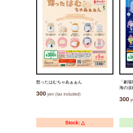
怒ったはむちゃあぁぁん
「劇場
海の涙
300
yen (tax included)
300
ye
Stock: △