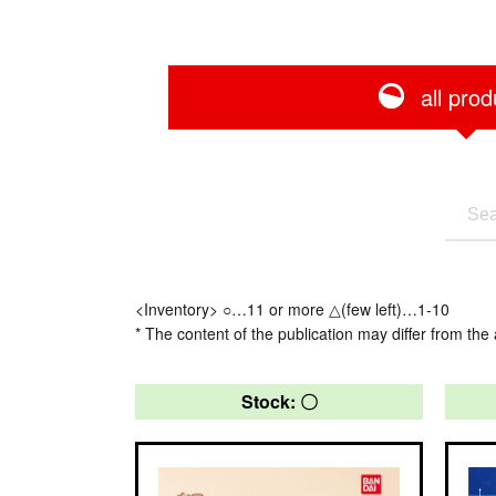
all prod
<Inventory> ○…11 or more △(few left)…1-10
* The content of the publication may differ from the 
Stock: 〇