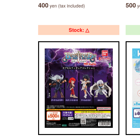
400
500
yen (tax included)
ye
Stock: △