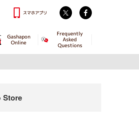
Twitter
facebook
スマホアプリ
Frequently
Gashapon
Asked
Online
Questions
 Store