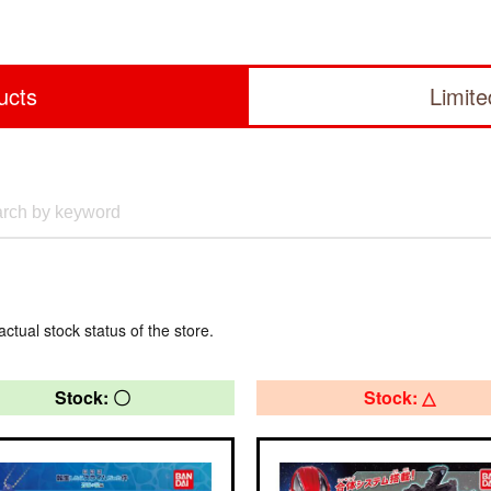
ucts
Limit
actual stock status of the store.
Stock: 〇
Stock: △