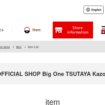
English
Store
cs
Item
information
o store
Item
Item List
FICIAL SHOP Big One TSUTAYA Kazo
item