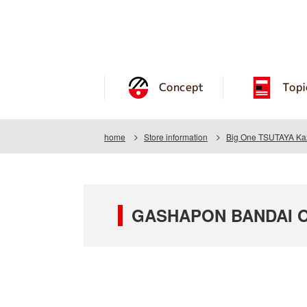
Concept
Topi
home
Store information
Big One TSUTAYA Kaz
GASHAPON BANDAI OF