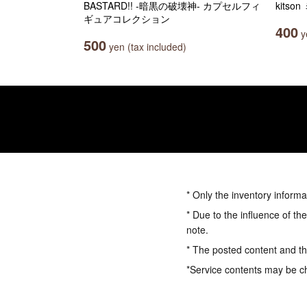
BASTARD!! -暗黒の破壊神- カプセルフィ
kits
ギュアコレクション
400
ye
500
yen (tax included)
* Only the inventory informa
* Due to the influence of th
note.
* The posted content and the
*Service contents may be c