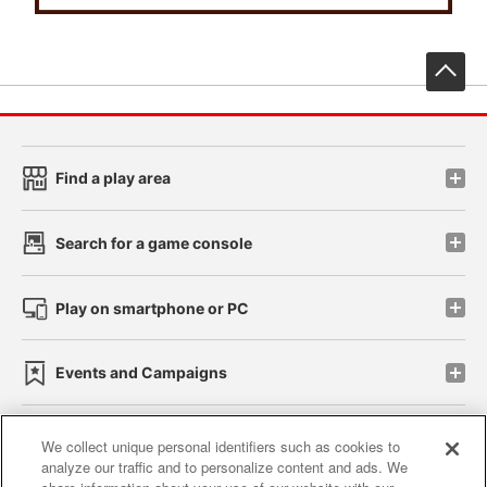
先
Find a play area
Search for a game console
Play on smartphone or PC
Events and Campaigns
We collect unique personal identifiers such as cookies to
analyze our traffic and to personalize content and ads. We
Affiliate
Sustainability
site policy
privacy policy