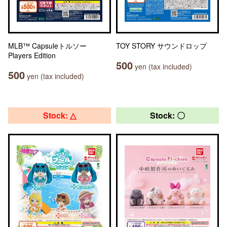
MLB™ Capsuleトルソー
TOY STORY サウンドロップ
Players Edition
500
yen (tax included)
500
yen (tax included)
Stock: △
Stock: 〇