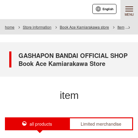
English
MENU
home
Store information
Book Ace Kamiarakawa store
Item
Ite
GASHAPON BANDAI OFFICIAL SHOP
Book Ace Kamiarakawa Store
item
all products
Limited merchandise