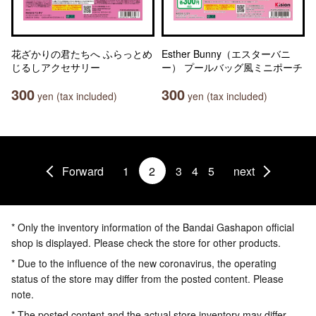
花ざかりの君たちへ ふらっとめ
Esther Bunny（エスターバニ
じるしアクセサリー
ー） プールバッグ風ミニポーチ
300
300
yen (tax included)
yen (tax included)
Forward
1
2
3
4
5
next
* Only the inventory information of the Bandai Gashapon official
shop is displayed. Please check the store for other products.
* Due to the influence of the new coronavirus, the operating
status of the store may differ from the posted content. Please
note.
* The posted content and the actual store inventory may differ.