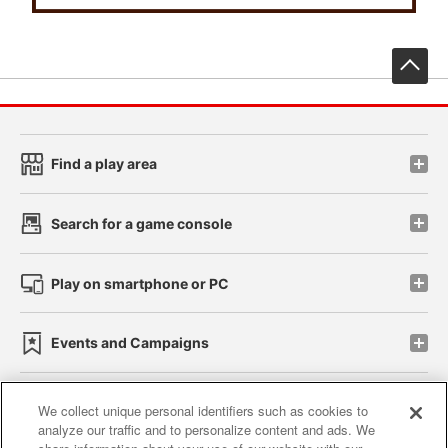
先
Find a play area
Search for a game console
Play on smartphone or PC
Events and Campaigns
We collect unique personal identifiers such as cookies to
analyze our traffic and to personalize content and ads. We
Affiliate
Sustainability
site policy
privacy policy