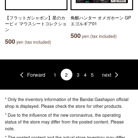
【フラットガシャポン】星のカ
角醒ハンター オメガホーン GP
ービィ マウスシートコレクショ
エゴルギア01
ン
500
yen (tax included)
500
yen (tax included)
Forward
1
2
3
4
5
next
* Only the inventory information of the Bandai Gashapon official
shop is displayed. Please check the store for other products.
* Due to the influence of the new coronavirus, the operating
status of the store may differ from the posted content. Please
note.
* The posted content and the actual store inventory may differ.