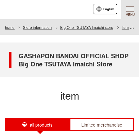
English
MENU
home
Store information
Big One TSUTAYA Imaichi store
Item
I
GASHAPON BANDAI OFFICIAL SHOP
Big One TSUTAYA Imaichi Store
item
all products
Limited merchandise