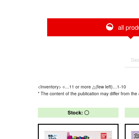
all prod
<Inventory> ○…11 or more △(few left)…1-10
* The content of the publication may differ from the 
Stock: 〇