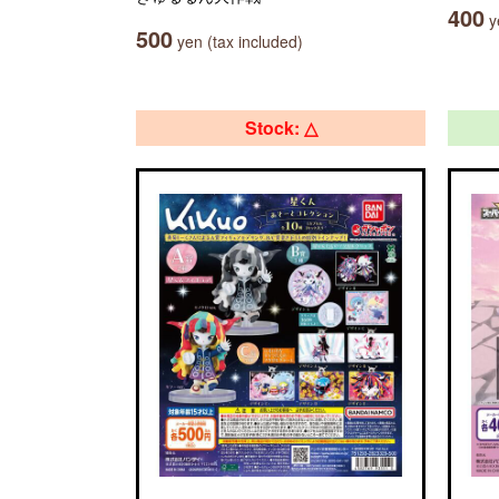
400
ye
500
yen (tax included)
Stock: △