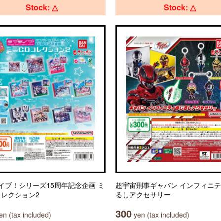
Stock: △
Stock: △
イブ！シリーズ15周年記念企画 ミ
超宇宙刑事ギャバン インフィニテ
コレクション2
るしアクセサリー
300
n (tax included)
yen (tax included)