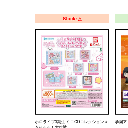
Stock: △
ホロライブ3期生 ミニCDコレクション #
学園ア
きゅるるん大作戦