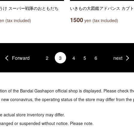
うけ スーパー戦隊のおともだち
いきもの大図鑑アドバンス カブト
1500
n (tax included)
yen (tax included)
Forward
2
3
4
5
6
next
tion of the Bandai Gashapon official shop is displayed. Please check th
e new coronavirus, the operating status of the store may differ from the
 actual store inventory may differ.
hanged or suspended without notice. Please note.