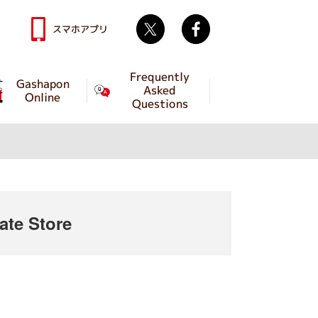
Twitter
facebook
スマホアプリ
Frequently
Gashapon
Asked
Online
Questions
te Store