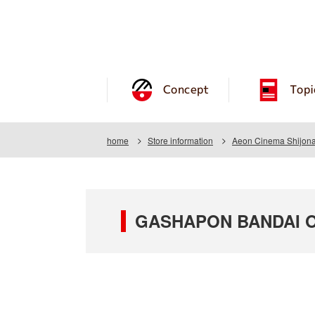
Concept
Topi
home
Store information
Aeon Cinema Shijon
GASHAPON BANDAI OF