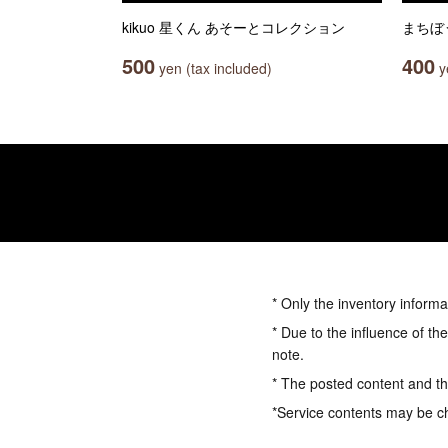
kikuo 星くん あそーとコレクション
まちぼ
500
400
yen (tax included)
ye
* Only the inventory informa
* Due to the influence of th
note.
* The posted content and the
*Service contents may be c