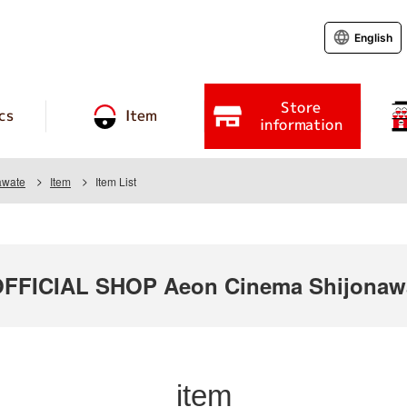
English
Store
cs
Item
information
awate
Item
Item List
FICIAL SHOP Aeon Cinema Shijonawa
item