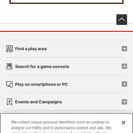
先
Find a play area
Search for a game console
Play on smartphone or PC
Events and Campaigns
We collect unique personal identifiers such as cookies to
analyze our traffic and to personalize content and ads. We
Affiliate
Sustainability
site policy
privacy policy