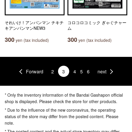
それいけ！アンパンマン チキチ
コロコロコミック ぎゃぐチャー
キアンパンマンNEW3
ム
300
300
yen (tax included)
yen (tax included)
Forward
2
3
4
5
6
next
* Only the inventory information of the Bandai Gashapon official
shop is displayed. Please check the store for other products.
* Due to the influence of the new coronavirus, the operating
status of the store may differ from the posted content. Please
note.
* The posted content and the actual store inventory may differ.