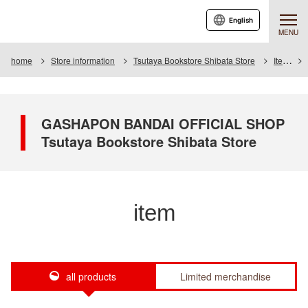
English
MENU
home
Store information
Tsutaya Bookstore Shibata Store
Item
GASHAPON BANDAI OFFICIAL SHOP
Tsutaya Bookstore Shibata Store
item
all products
Limited merchandise