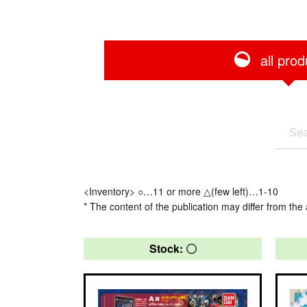
all prod
<Inventory> ○…11 or more △(few left)…1-10
* The content of the publication may differ from the 
Stock: 〇