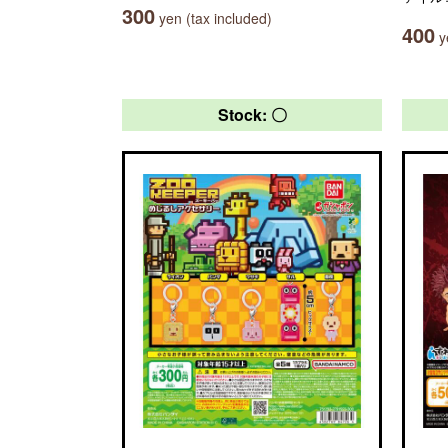
300
yen (tax included)
400
ye
Stock: 〇