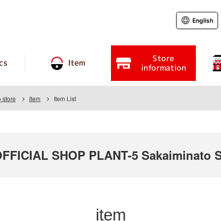
English
Store
cs
Item
information
 store
Item
Item List
FICIAL SHOP PLANT-5 Sakaiminato S
item