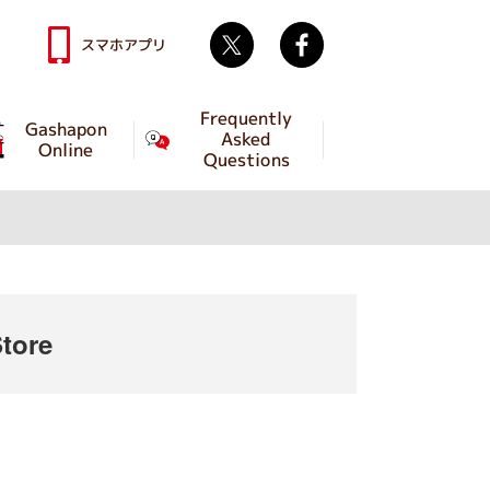
Twitter
facebook
スマホアプリ
Frequently
Gashapon
Asked
Online
Questions
tore