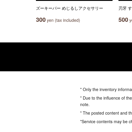
ズーキーパー めじるしアクセサリー
刃牙 す
300
500
yen (tax included)
ye
* Only the inventory informa
* Due to the influence of th
note.
* The posted content and the
*Service contents may be c