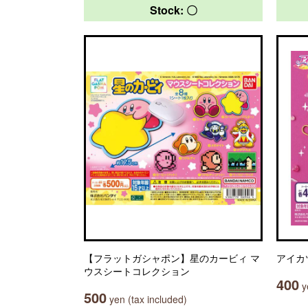
Stock: 〇
【フラットガシャポン】星のカービィ マ
アイカ
ウスシートコレクション
400
ye
500
yen (tax included)