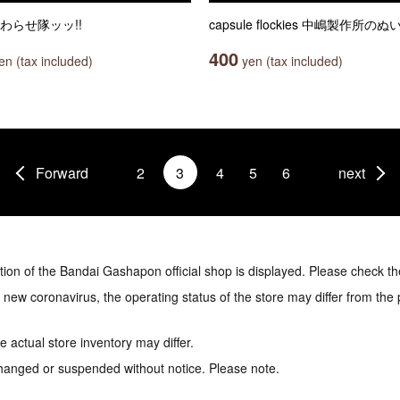
わらせ隊ッッ!!
capsule flockies 中嶋製作所の
400
n (tax included)
yen (tax included)
Forward
2
3
4
5
6
next
tion of the Bandai Gashapon official shop is displayed. Please check th
e new coronavirus, the operating status of the store may differ from the
 actual store inventory may differ.
hanged or suspended without notice. Please note.