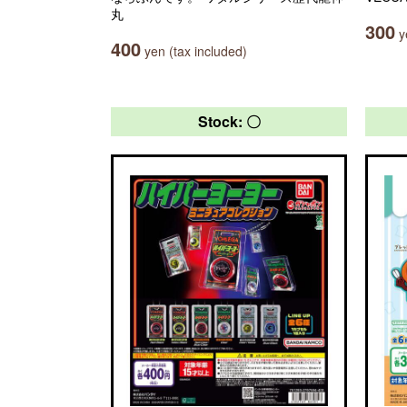
丸
300
ye
400
yen (tax included)
Stock: 〇