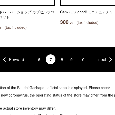
ドバーバーショップ カプセルラバ
Canバッチgood! ミニチュアチャ
コット
300
yen (tax included)
n (tax included)
Forward
6
7
8
9
10
next
tion of the Bandai Gashapon official shop is displayed. Please check th
e new coronavirus, the operating status of the store may differ from the
 actual store inventory may differ.