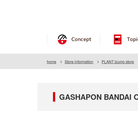
Concept
Topi
home
Store information
PLANT Izumo store
GASHAPON BANDAI O