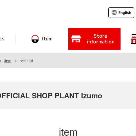
English
Store
cs
Item
information
Item
Item List
FFICIAL SHOP PLANT Izumo
item