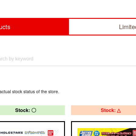
ucts
Limit
actual stock status of the store.
Stock: 〇
Stock: △