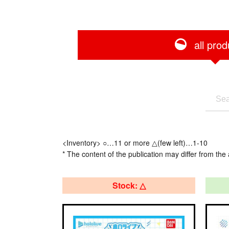
all prod
<Inventory> ○…11 or more △(few left)…1-10
* The content of the publication may differ from the 
Stock: △