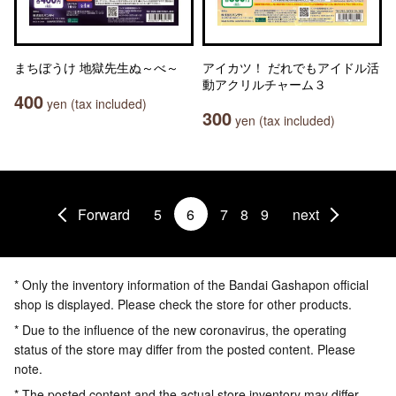
まちぼうけ 地獄先生ぬ～べ～
アイカツ！ だれでもアイドル活
動アクリルチャーム３
400
yen (tax included)
300
yen (tax included)
Forward
5
6
7
8
9
next
* Only the inventory information of the Bandai Gashapon official
shop is displayed. Please check the store for other products.
* Due to the influence of the new coronavirus, the operating
status of the store may differ from the posted content. Please
note.
* The posted content and the actual store inventory may differ.