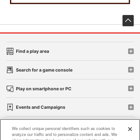
先
Find a play area
Search for a game console
Play on smartphone or PC
Events and Campaigns
We collect unique personal identifiers such as cookies to
analyze our traffic and to personalize content and ads. We
Affiliate
Sustainability
site policy
privacy policy