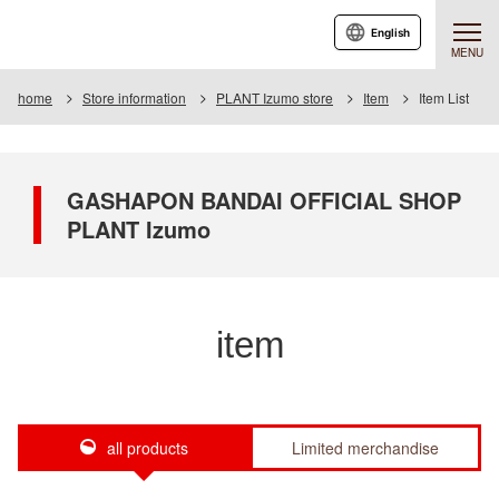
English
MENU
home
Store information
PLANT Izumo store
Item
Item List
GASHAPON BANDAI OFFICIAL SHOP
PLANT Izumo
item
all products
Limited merchandise