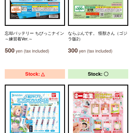
忘却バッテリー ちびっこナイン
ならぶんです。 怪獣さん（ゴジ
～練習着Ver.～
ラ版2）
500
300
yen (tax included)
yen (tax included)
Stock: △
Stock: 〇