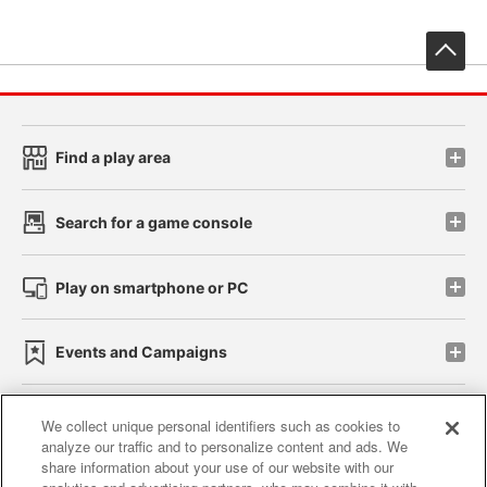
先
Find a play area
Search for a game console
Play on smartphone or PC
Events and Campaigns
We collect unique personal identifiers such as cookies to
analyze our traffic and to personalize content and ads. We
Affiliate
Sustainability
site policy
privacy policy
share information about your use of our website with our