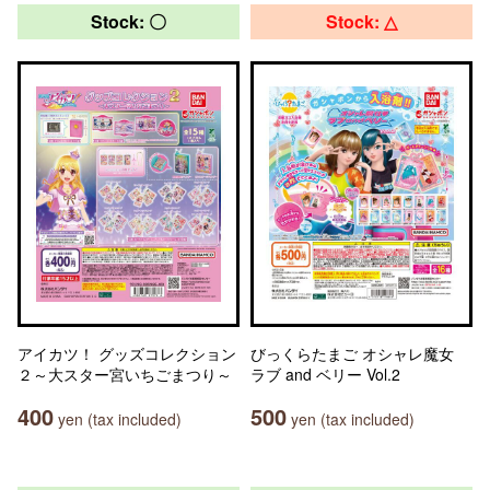
Stock: 〇
Stock: △
アイカツ！ グッズコレクション
びっくらたまご オシャレ魔女
２～大スター宮いちごまつり～
ラブ and ベリー Vol.2
400
500
yen (tax included)
yen (tax included)