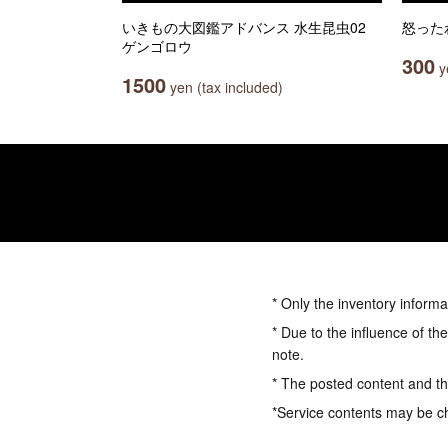
いきもの大図鑑アドバンス 水生昆虫02
怒った
ゲンゴロウ
300
ye
1500
yen (tax included)
* Only the inventory informa
* Due to the influence of th
note.
* The posted content and the
*Service contents may be c