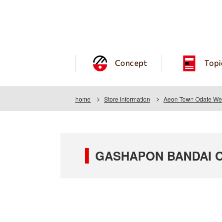
Concept
Topi
home
Store information
Aeon Town Odate Wes
GASHAPON BANDAI OF