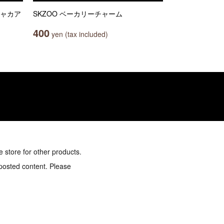
シャカア
SKZOO ベーカリーチャーム
400
yen (tax included)
e store for other products.
 posted content. Please