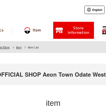
English
Store
cs
Item
information
t Store
Item
Item List
FICIAL SHOP Aeon Town Odate West
item