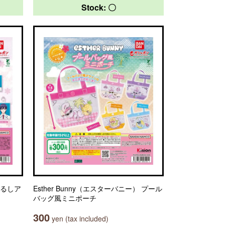
Stock: 〇
じるしア
Esther Bunny（エスターバニー） プール
バッグ風ミニポーチ
300
yen (tax included)