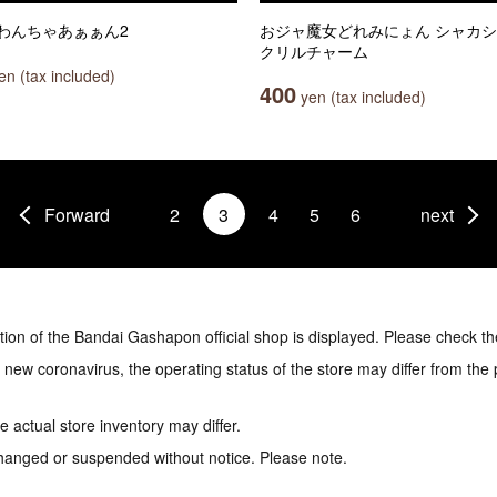
わんちゃあぁぁん2
おジャ魔女どれみにょん シャカ
クリルチャーム
n (tax included)
400
yen (tax included)
Forward
2
3
4
5
6
next
tion of the Bandai Gashapon official shop is displayed. Please check th
e new coronavirus, the operating status of the store may differ from the
 actual store inventory may differ.
hanged or suspended without notice. Please note.