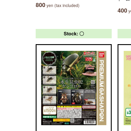
800
yen (tax included)
400
ye
Stock: 〇