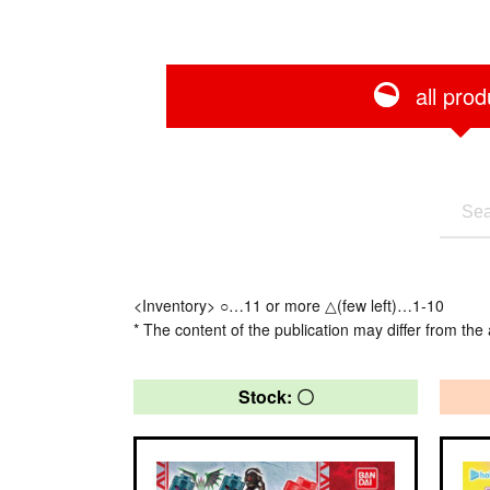
all prod
<Inventory> ○…11 or more △(few left)…1-10
* The content of the publication may differ from the 
Stock: 〇