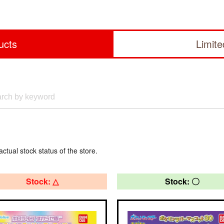
ucts
Limit
actual stock status of the store.
Stock: △
Stock: 〇