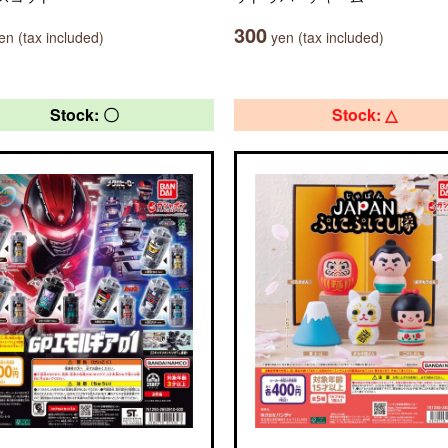
300
n (tax included)
yen (tax included)
Stock: 〇
Stock: △