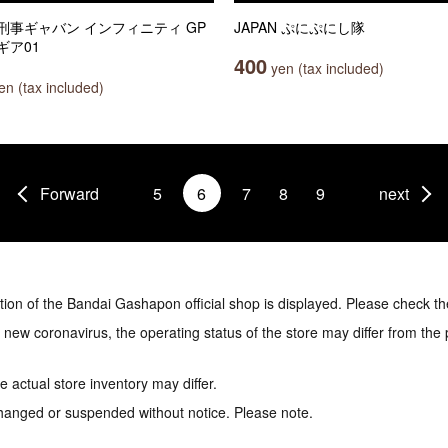
刑事ギャバン インフィニティ GP
JAPAN ぷにぷにし隊
ギア01
400
yen (tax included)
n (tax included)
Forward
5
6
7
8
9
next
tion of the Bandai Gashapon official shop is displayed. Please check th
e new coronavirus, the operating status of the store may differ from the
 actual store inventory may differ.
hanged or suspended without notice. Please note.