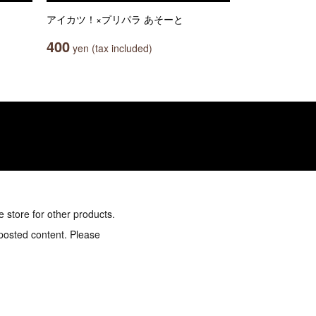
アイカツ！×プリパラ あそーと
400
yen (tax included)
e store for other products.
 posted content. Please