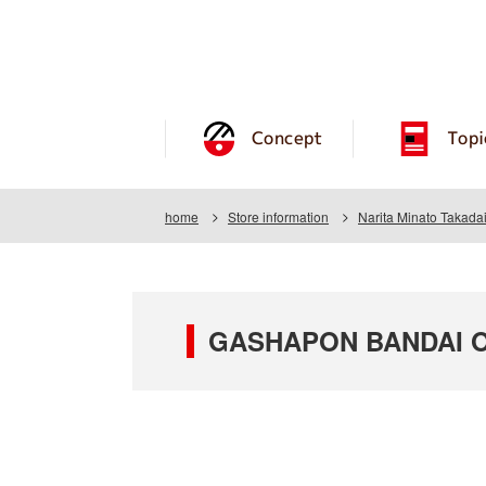
Concept
Topi
home
Store information
Narita Minato Takadai
GASHAPON BANDAI OFF