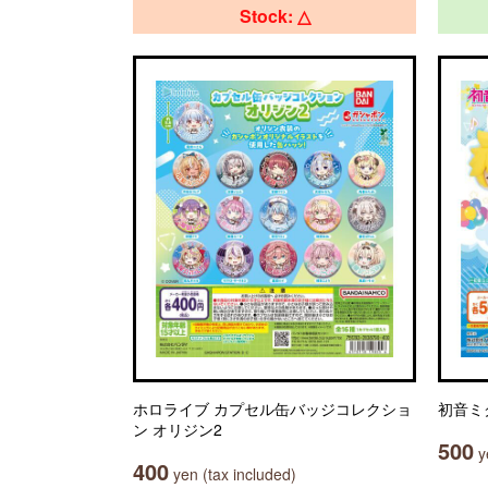
Stock: △
ホロライブ カプセル缶バッジコレクショ
初音ミ
ン オリジン2
500
ye
400
yen (tax included)