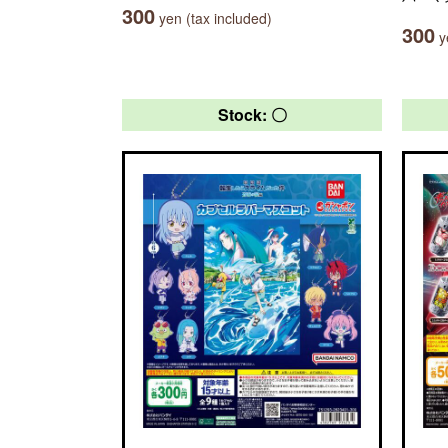
300
yen (tax included)
300
ye
Stock: 〇