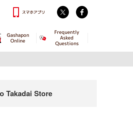
Twitter
facebook
スマホアプリ
Frequently
Gashapon
Asked
Online
Questions
 Takadai Store