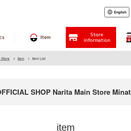
English
Store
cs
Item
information
 Store
Item
Item List
ICIAL SHOP Narita Main Store Minato
item