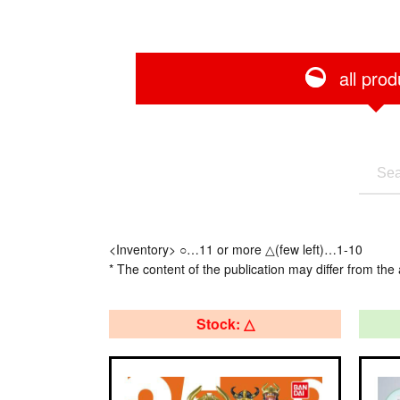
all prod
<Inventory> ○…11 or more △(few left)…1-10
* The content of the publication may differ from the 
Stock: △