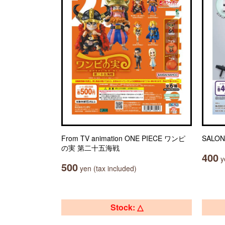
From TV animation ONE PIECE ワンピ
SAL
の実 第二十五海戦
400
ye
500
yen (tax included)
Stock: △