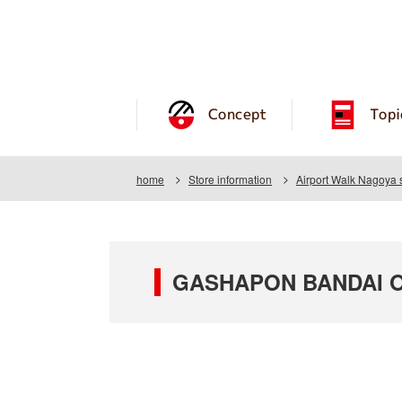
Concept
Topi
home
Store information
Airport Walk Nagoya 
GASHAPON BANDAI OF