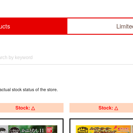
ucts
Limit
actual stock status of the store.
Stock: △
Stock: △