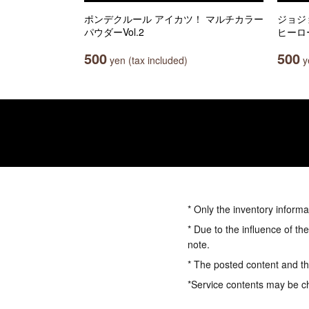
ポンデクルール アイカツ！ マルチカラー
ジョジ
パウダーVol.2
ヒーロ
500
500
yen (tax included)
ye
* Only the inventory informa
* Due to the influence of th
note.
* The posted content and the
*Service contents may be c