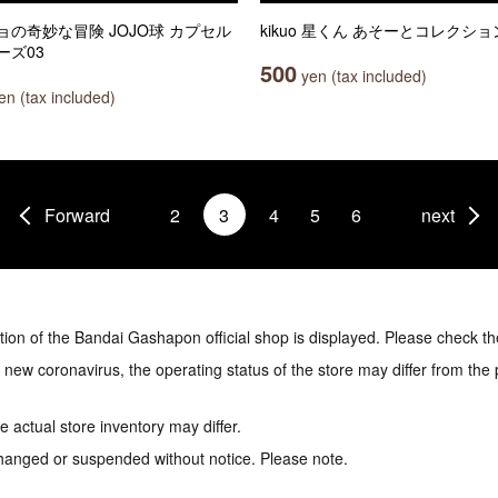
ョの奇妙な冒険 JOJO球 カプセル
kikuo 星くん あそーとコレクショ
ーズ03
500
yen (tax included)
n (tax included)
Forward
2
3
4
5
6
next
tion of the Bandai Gashapon official shop is displayed. Please check th
e new coronavirus, the operating status of the store may differ from the
 actual store inventory may differ.
hanged or suspended without notice. Please note.