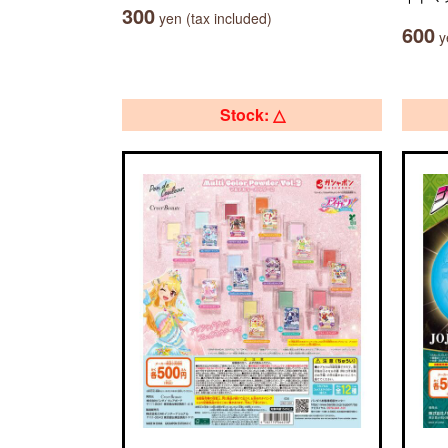
300
yen (tax included)
600
ye
Stock: △