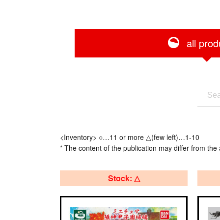
all prod
<Inventory> ○…11 or more △(few left)…1-10
* The content of the publication may differ from the 
Stock: △