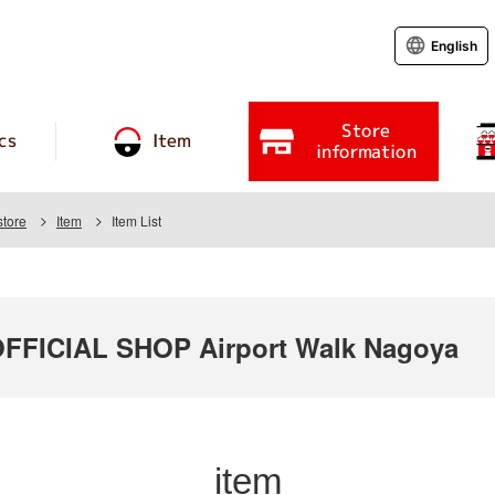
English
Store
cs
Item
information
store
Item
Item List
FICIAL SHOP Airport Walk Nagoya
item