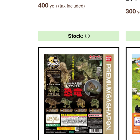
400
yen (tax included)
300
ye
Stock: 〇