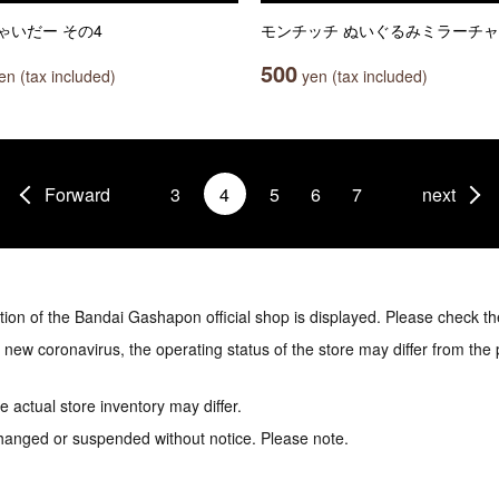
ゃいだー その4
モンチッチ ぬいぐるみミラーチ
500
n (tax included)
yen (tax included)
Forward
3
4
5
6
7
next
tion of the Bandai Gashapon official shop is displayed. Please check th
e new coronavirus, the operating status of the store may differ from the
 actual store inventory may differ.
hanged or suspended without notice. Please note.