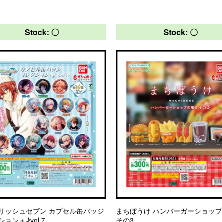
Stock: 〇
Stock: 〇
リッシュセブン カプセル缶バッジ
まちぼうけ ハンバーガーショッ
ョン＋♪vol.7
その3