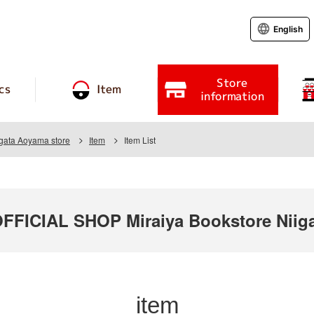
English
Store
cs
Item
information
igata Aoyama store
Item
Item List
ICIAL SHOP Miraiya Bookstore Niiga
item