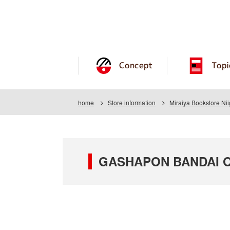
Concept
Topi
home
Store information
Miraiya Bookstore Ni
GASHAPON BANDAI OFF