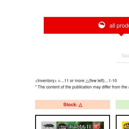
all prod
<Inventory> ○…11 or more △(few left)…1-10
* The content of the publication may differ from the 
Stock: △