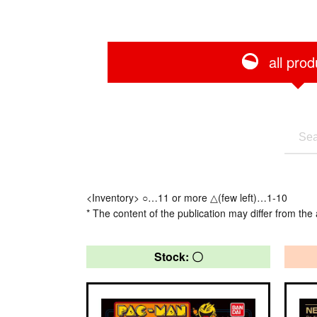
all prod
<Inventory> ○…11 or more △(few left)…1-10
* The content of the publication may differ from the 
Stock: 〇