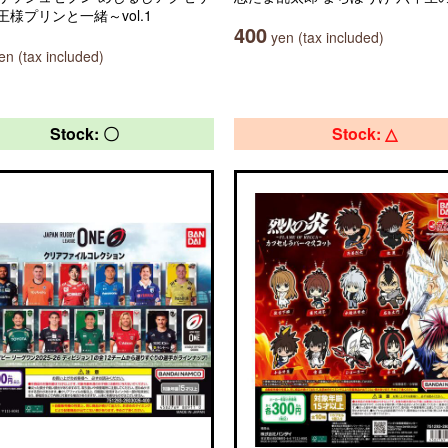
王様プリンと一緒～vol.1
400
yen (tax included)
n (tax included)
Stock: 〇
Stock: △