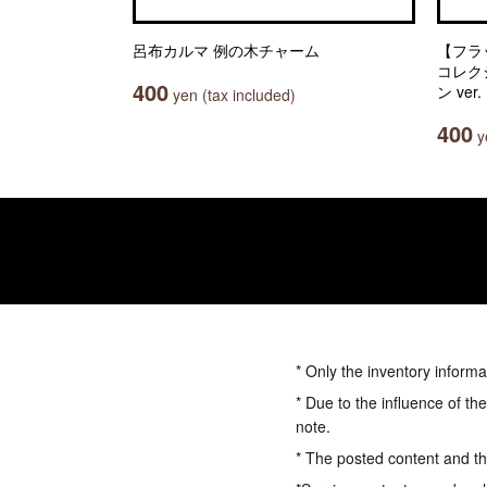
呂布カルマ 例の木チャーム
【フラ
コレク
400
ン ver.
yen (tax included)
400
ye
* Only the inventory informa
* Due to the influence of th
note.
* The posted content and the