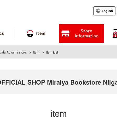
English
Store
cs
Item
information
igata Aoyama store
Item
Item List
ICIAL SHOP Miraiya Bookstore Niiga
item