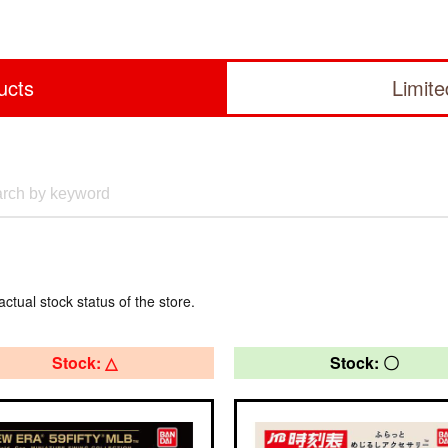
ucts
Limit
actual stock status of the store.
Stock: △
Stock: 〇