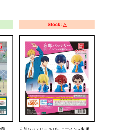
Stock: △
の段
忘却バッテリー ちびっこナイン～制服