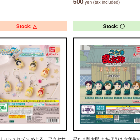
500
yen (tax included)
Stock: △
Stock: 〇
リッシュセブン めじるしアクセサ
忍たま乱太郎 まちぼうけ 六年生