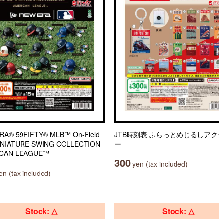
RA® 59FIFTY® MLB™ On-Field
JTB時刻表 ふらっとめじるしア
INIATURE SWING COLLECTION -
ー
CAN LEAGUE™-
300
yen (tax included)
n (tax included)
Stock: △
Stock: △