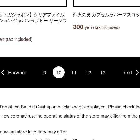
ットガシャポン】クリアファイル
烈火の炎 カプセルラバーマスコ
ション ジャパンラグビー リーグワ
300
yen (tax included)
n (tax included)
Forward
9
10
11
12
13
next
tion of the Bandai Gashapon official shop is displayed. Please check th
e new coronavirus, the operating status of the store may differ from the
 actual store inventory may differ.