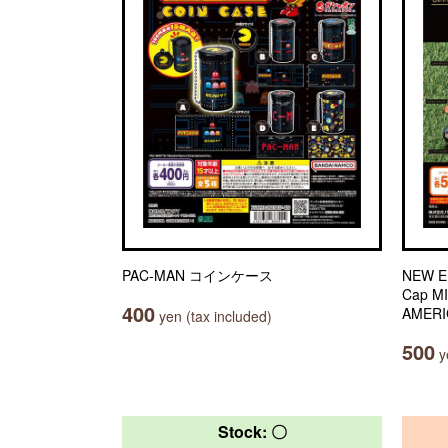
PAC-MAN コインケース
NEW E
Cap M
400
AMERI
yen (tax included)
500
ye
Stock: 〇