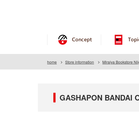
Concept
Topi
home
Store information
Miraiya Bookstore Ni
GASHAPON BANDAI OFF