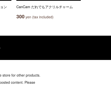
ション
CanCam だれでもアクリルチャーム
300
yen (tax included)
e store for other products.
 posted content. Please