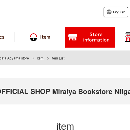
English
Store
cs
Item
information
igata Aoyama store
Item
Item List
ICIAL SHOP Miraiya Bookstore Niiga
item