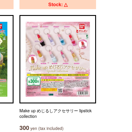
Stock: △
Make up めじるしアクセサリー lipstick
collection
300
yen (tax included)