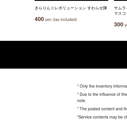
きらりん☆レボリューション すわらせ隊
サムラ
マスコ
400
yen (tax included)
300
ye
* Only the inventory informa
* Due to the influence of th
note.
* The posted content and the
*Service contents may be c