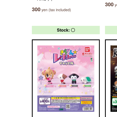
300
ye
300
yen (tax included)
Stock: 〇