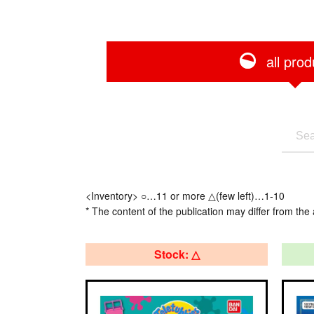
all prod
<Inventory> ○…11 or more △(few left)…1-10
* The content of the publication may differ from the 
Stock: △