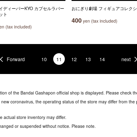
イディーパーKYO カプセルラバー
おにぎり劇場 フィギュアコレク
ット
400
yen (tax included)
n (tax included)
Forward
10
11
12
13
14
next
tion of the Bandai Gashapon official shop is displayed. Please check th
e new coronavirus, the operating status of the store may differ from the
 actual store inventory may differ.
hanged or suspended without notice. Please note.