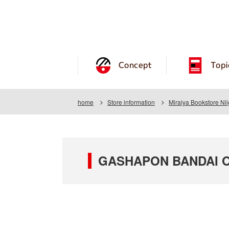
Concept
Topi
home
Store information
Miraiya Bookstore Ni
GASHAPON BANDAI OFF